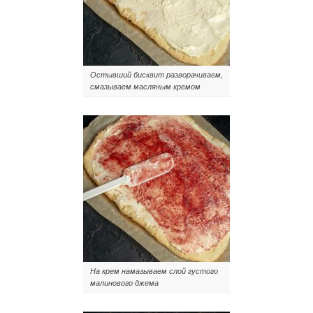
Остывший бисквит разворачиваем,
смазываем масляным кремом
На крем намазываем слой густого
малинового джема