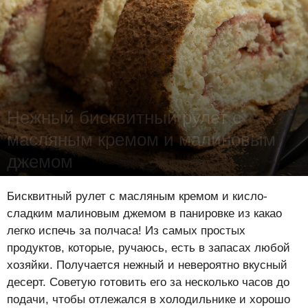
Нежный бисквитный рулет с
масляным кремом и малиновым
джемом
Лена Цынкевич
-
20 февраля 2022
16489
0
0
Бисквитный рулет с масляным кремом и кисло-
сладким малиновым джемом в панировке из какао
легко испечь за полчаса! Из самых простых
продуктов, которые, ручаюсь, есть в запасах любой
хозяйки. Получается нежный и невероятно вкусный
десерт. Советую готовить его за несколько часов до
подачи, чтобы отлежался в холодильнике и хорошо