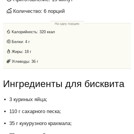
Количество:
6
порций
На одну порцию
Калорийность:
320 ккал
Белки:
4 г
Жиры:
18 г
Углеводы:
36 г
Ингредиенты для бисквита
3 куриных яйца;
110 г сахарного песка;
35 г кукурузного крахмала;