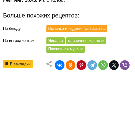
Рейтинг:
5.0/5
. Из 1 голос.
Больше похожих рецептов:
По блюду
Выпечка и изделия из теста
512
По ингредиентам
Яйца
сливочное масло
134
66
Пшеничная мука
60
В закладки