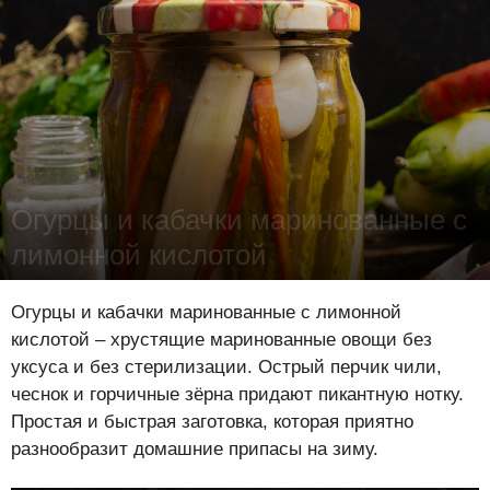
Огурцы и кабачки маринованные с
лимонной кислотой
Лена Цынкевич
-
28 июня 2024
17436
0
0
Огурцы и кабачки маринованные с лимонной
кислотой – хрустящие маринованные овощи без
уксуса и без стерилизации. Острый перчик чили,
чеснок и горчичные зёрна придают пикантную нотку.
Простая и быстрая заготовка, которая приятно
разнообразит домашние припасы на зиму.