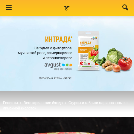
Рецепты
Вегетарианские блюда
Огурцы и кабачки маринованные с
лимонной кислотой