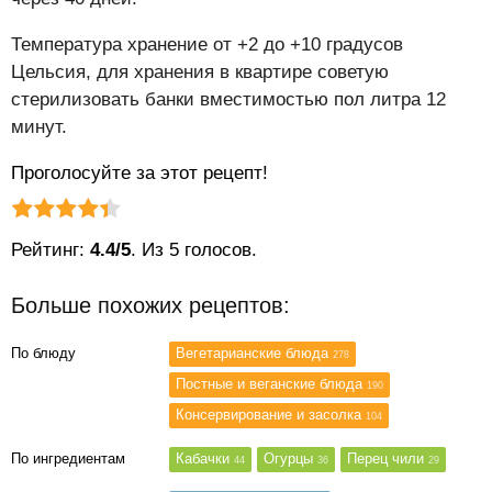
Температура хранение от +2 до +10 градусов
Цельсия, для хранения в квартире советую
стерилизовать банки вместимостью пол литра 12
минут.
Проголосуйте за этот рецепт!
Рейтинг статьи:
Поставить оценку
Рейтинг:
4.4/5
. Из 5 голосов.
Больше похожих рецептов:
По блюду
Вегетарианские блюда
278
Постные и веганские блюда
190
Консервирование и засолка
104
По ингредиентам
Кабачки
Огурцы
Перец чили
44
36
29