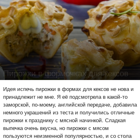
Пирожки в формочках для кексов
Лена Цынкевич
-
25 июня 2016
22027
1
0
Идея испечь пирожки в формах для кексов не нова и
принадлежит не мне. Я её подсмотрела в какой-то
заморской, по-моему, английской передаче, добавила
немного украшений из теста и получились отличные
пирожки к празднику с мясной начинкой. Сладкая
выпечка очень вкусна, но пирожки с мясом
пользуются неизменной популярностью, и со стола