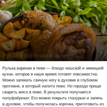
Рулька вареная в пиве
Лена Цынкевич
-
12 ноября 2018
25562
0
0
Рулька вареная в пиве — блюдо чешской и немецкой
кухни, которое в наше время готовят повсеместно.
Можно запекать свиную ногу в духовке в глубоком
противне, в который налито пиво. Но гораздо проще
сварить мясо в пиве. В результате получается
полуфабрикат. Его можно покрыть глазурью и запечь
в духовке, чтобы получилась корочка, приготовить из