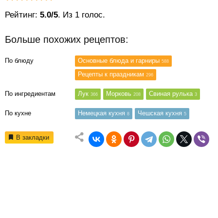
Рейтинг:
5.0/5
. Из 1 голос.
Больше похожих рецептов:
По блюду
Основные блюда и гарниры
588
Рецепты к праздникам
296
По ингредиентам
Лук
Морковь
Свиная рулька
366
208
3
По кухне
Немецкая кухня
Чешская кухня
8
5
В закладки