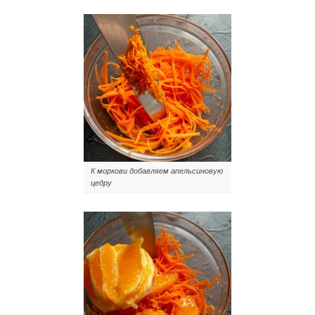
К моркови добавляем апельсиновую
цедру