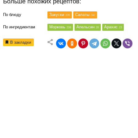
Больше похожих рецептов:
По блюду
Закуски
Салаты
339
242
По ингредиентам
Морковь
Апельсин
Арахис
208
28
23
В закладки