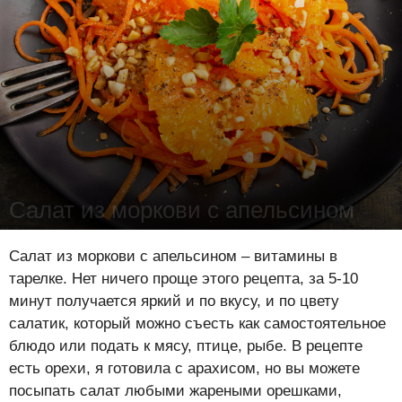
Салат из моркови с апельсином
Лена Цынкевич
-
12 июня 2022
16230
0
0
Салат из моркови с апельсином – витамины в
тарелке. Нет ничего проще этого рецепта, за 5-10
минут получается яркий и по вкусу, и по цвету
салатик, который можно съесть как самостоятельное
блюдо или подать к мясу, птице, рыбе. В рецепте
есть орехи, я готовила с арахисом, но вы можете
посыпать салат любыми жареными орешками,