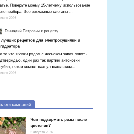
атье. Поверьте моему 15-летнему использование
ого прибора. Все рекламные слоганы ...
 июля 2026
Геннадий Петрович
к рецепту
5 лучших рецептов для электросушилки и
егидратора
о то что яблоки рядом с чесноком запах ловят -
дтверждаю, один раз так партию антоновки
губил, потом компот пахнул шашлыком....
 июля 2026
Блоги компаний
Чем подкормить розы после
цветения?
5 августа 2026