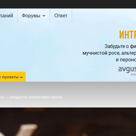
мпаний
Форумы
Ответ
 проекты
все — оладьи на ананасовом сиропе