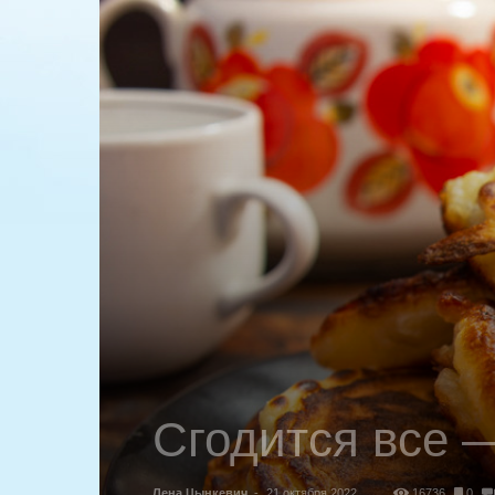
Сгодится все 
Лена Цынкевич
-
21 октября 2022
16736
0