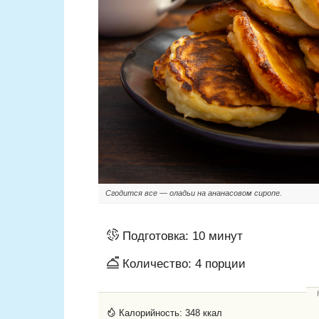
Сгодится все — оладьи на ананасовом сиропе.
Подготовка:
10 минут
Количество:
4
порции
Калорийность:
348 ккал