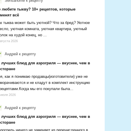
Sensanome
к рецепту
е любите тыкву? 10+ рецептов, которые
зменят всё
к тыква может быть уютной? Что за бред? Уютное
есло, уютная комната, уютная квартира, уютный
олок на худой конец, но ...
августа 2026
Андрей
к рецепту
0 лучших блюд для аэрогриля — вкуснее, чем в
есторане
я, как я понимаю продавцы(изготовители) уже не
морачиваются и не кладут в комплект инструкцию
рецептами.Когда мы его покупали была...
 июля 2026
Андрей
к рецепту
0 лучших блюд для аэрогриля — вкуснее, чем в
есторане
рогриль ничего не заменяет из перечисленного в