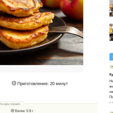
К
На
Приготовление:
20 минут
жи
на
По
6 
На одну порцию
Белки:
5.9 г