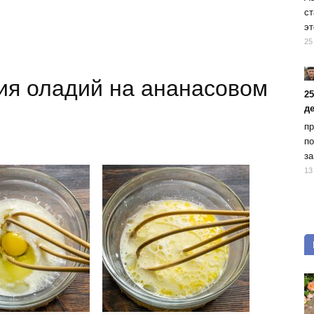
ст
эт
25
ия оладий на ананасовом
2
д
пр
по
за
13