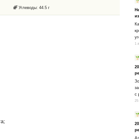
Углеводы:
44.5 г
Н
и
Ка
кр
уг
1 
2
р
Зо
за
с 
25
а;
2
р
Аэ