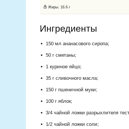
Жиры:
16.6 г
Ингредиенты
150 мл ананасового сиропа;
50 г сметаны;
1 куриное яйцо;
35 г сливочного масла;
150 г пшеничной муки;
100 г яблок;
3/4 чайной ложки разрыхлителя тест
1/2 чайной ложки соли;