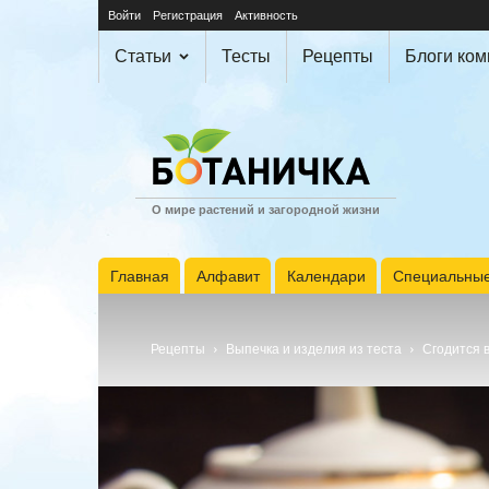
Войти
Регистрация
Активность
Статьи
Тесты
Рецепты
Блоги ко
О мире растений и загородной жизни
Главная
Алфавит
Календари
Специальные
Рецепты
Выпечка и изделия из теста
Сгодится 