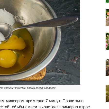
ли, ванилин и мелкий белый сахарный песок
им миксером примерно 7 минут. Правильно
устой, объём смеси вырастает примерно втрое.