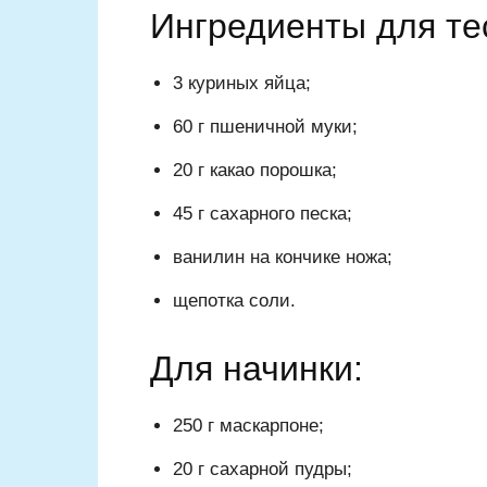
Ингредиенты для те
3 куриных яйца;
60 г пшеничной муки;
20 г какао порошка;
45 г сахарного песка;
ванилин на кончике ножа;
щепотка соли.
Для начинки:
250 г маскарпоне;
20 г сахарной пудры;