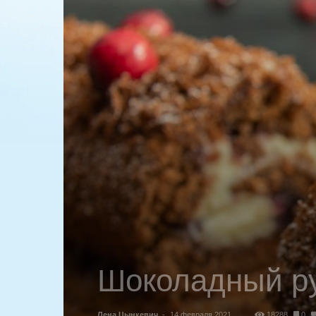
Шоколадный ру
Лена Цынкевич
-
14 февраля 2021
18288
0