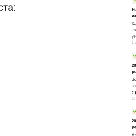
ста:
Н
и
Ка
кр
уг
1 
2
р
Зо
за
с 
25
2
р
Аэ