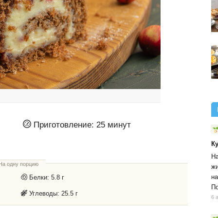
Приготовление:
25 минут
К
На
На одну порцию
жи
на
Белки:
5.8 г
По
Углеводы:
25.5 г
6 