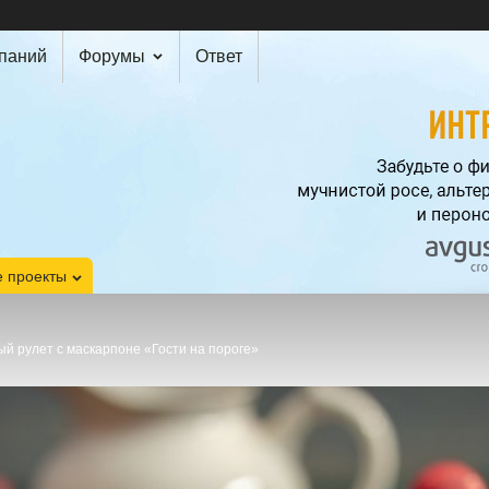
мпаний
Форумы
Ответ
 проекты
й рулет с маскарпоне «Гости на пороге»