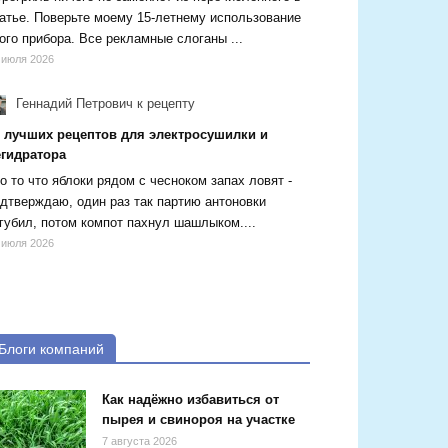
атье. Поверьте моему 15-летнему использование
ого прибора. Все рекламные слоганы ...
 июля 2026
Геннадий Петрович
к рецепту
5 лучших рецептов для электросушилки и
егидратора
о то что яблоки рядом с чесноком запах ловят -
дтверждаю, один раз так партию антоновки
губил, потом компот пахнул шашлыком....
 июля 2026
Блоги компаний
Как надёжно избавиться от
пырея и свинороя на участке
7 августа 2026