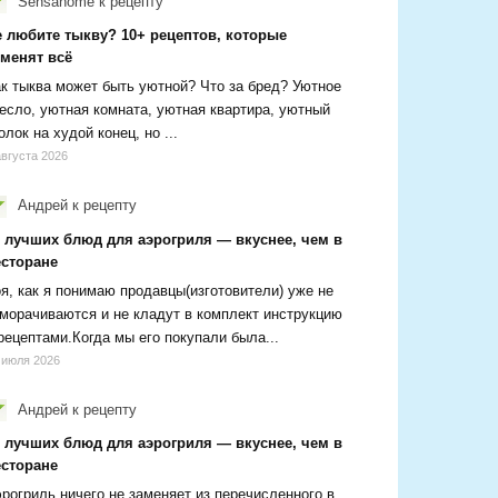
Sensanome
к рецепту
е любите тыкву? 10+ рецептов, которые
зменят всё
к тыква может быть уютной? Что за бред? Уютное
есло, уютная комната, уютная квартира, уютный
олок на худой конец, но ...
августа 2026
Андрей
к рецепту
0 лучших блюд для аэрогриля — вкуснее, чем в
есторане
я, как я понимаю продавцы(изготовители) уже не
морачиваются и не кладут в комплект инструкцию
рецептами.Когда мы его покупали была...
 июля 2026
Андрей
к рецепту
0 лучших блюд для аэрогриля — вкуснее, чем в
есторане
рогриль ничего не заменяет из перечисленного в