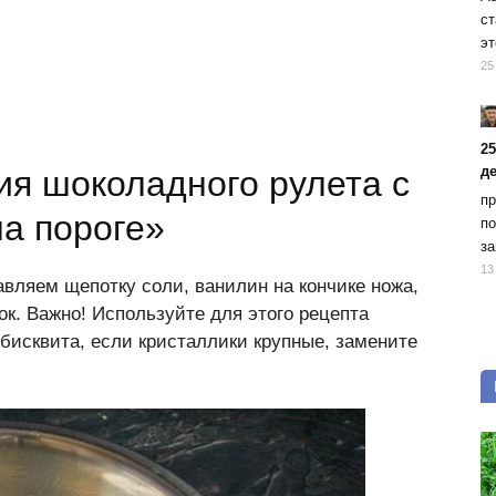
ст
эт
25
2
д
ия шоколадного рулета с
пр
на пороге»
по
за
13
вляем щепотку соли, ванилин на кончике ножа,
к. Важно! Используйте для этого рецепта
бисквита, если кристаллики крупные, замените