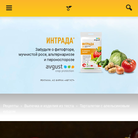
Рецепты
Выпечка и изделия из теста
Тарталетки с апельсиновым
курдом