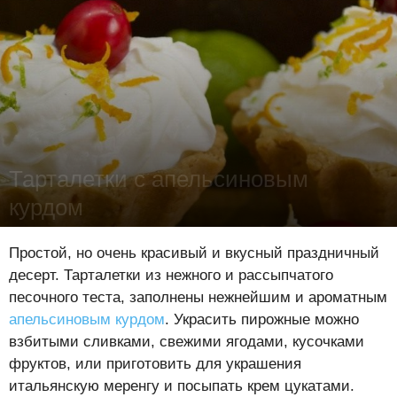
Тарталетки с апельсиновым
курдом
Лена Цынкевич
-
9 декабря 2015
19366
1
2
Простой, но очень красивый и вкусный праздничный
десерт. Тарталетки из нежного и рассыпчатого
песочного теста, заполнены нежнейшим и ароматным
апельсиновым курдом
. Украсить пирожные можно
взбитыми сливками, свежими ягодами, кусочками
фруктов, или приготовить для украшения
итальянскую меренгу и посыпать крем цукатами.