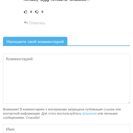
0
0
Рейтинг статьи:
Поставить оце
Ответить
Напишите свой комментарий
Внимание! В комментариях к материалам запрещена публикация ссылок или
контактной информации. Для этого воспользуйтесь
форумом
или личными
сообщениями. Спасибо!