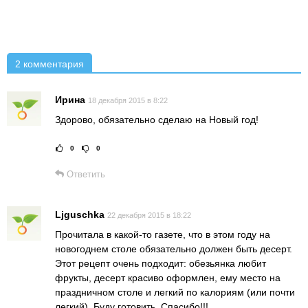
2 комментария
Ирина
18 декабря 2015 в 8:22
Здорово, обязательно сделаю на Новый год!
0
0
Рейтинг статьи:
Поставить оце
Ответить
Ljguschka
22 декабря 2015 в 18:22
Прочитала в какой-то газете, что в этом году на
новогоднем столе обязательно должен быть десерт.
Этот рецепт очень подходит: обезьянка любит
фрукты, десерт красиво оформлен, ему место на
праздничном столе и легкий по калориям (или почти
легкий). Буду готовить. Спасибо!!!