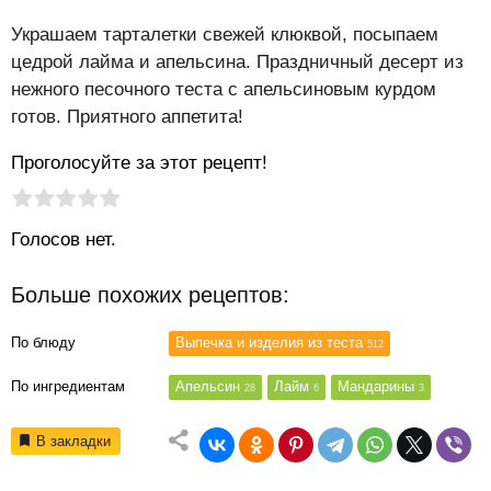
Украшаем тарталетки свежей клюквой, посыпаем
цедрой лайма и апельсина. Праздничный десерт из
нежного песочного теста с апельсиновым курдом
готов. Приятного аппетита!
Проголосуйте за этот рецепт!
Рейтинг статьи:
Поставить оценку
Голосов нет.
Больше похожих рецептов:
По блюду
Выпечка и изделия из теста
512
По ингредиентам
Апельсин
Лайм
Мандарины
28
6
3
В закладки