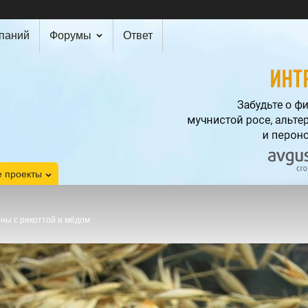
мпаний
Форумы
Ответ
 проекты
ины с рикоттой и мёдом