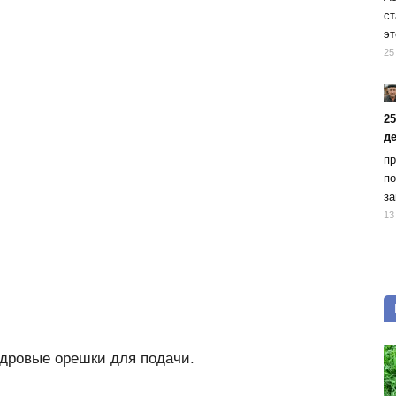
ст
эт
25
2
д
пр
по
за
13
едровые орешки для подачи.