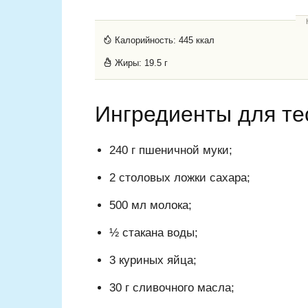
Калорийность:
445 ккал
Жиры:
19.5 г
Ингредиенты для те
240 г пшеничной муки;
2 столовых ложки сахара;
500 мл молока;
½ стакана воды;
3 куриных яйца;
30 г сливочного масла;