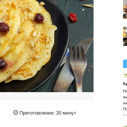
К
На
жи
на
По
Приготовление:
20 минут
6 