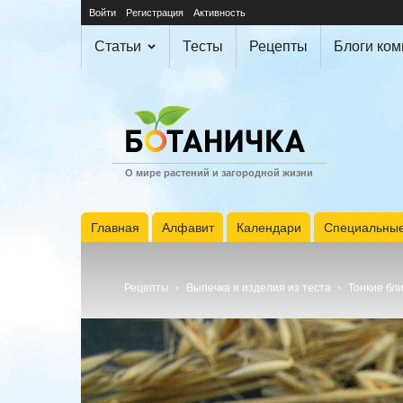
Войти
Регистрация
Активность
Статьи
Тесты
Рецепты
Блоги ко
О мире растений и загородной жизни
Главная
Алфавит
Календари
Специальные
Рецепты
Выпечка и изделия из теста
Тонкие бл