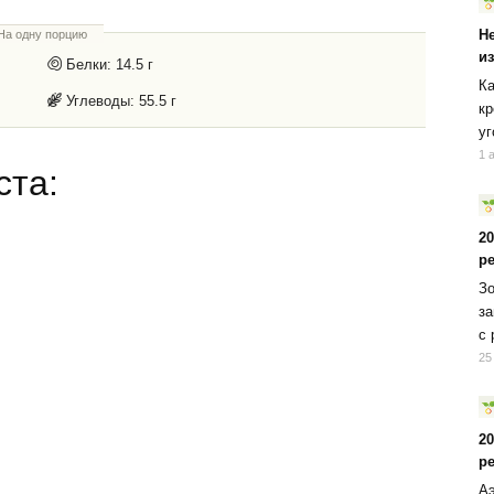
Н
На одну порцию
и
Белки:
14.5 г
Ка
Углеводы:
55.5 г
кр
уг
1 
ста:
2
р
Зо
за
с 
25
2
р
Аэ