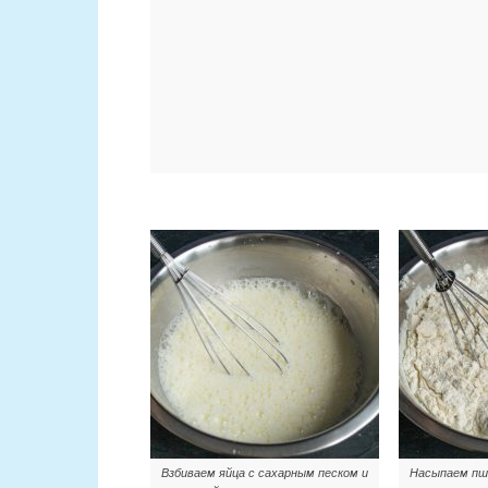
Взбиваем яйца с сахарным песком и
Насыпаем пш