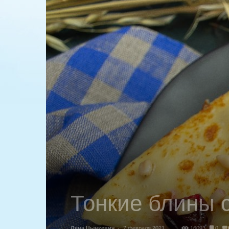
Тонкие блины 
Лена Цынкевич
-
7 февраля 2021
16093
0