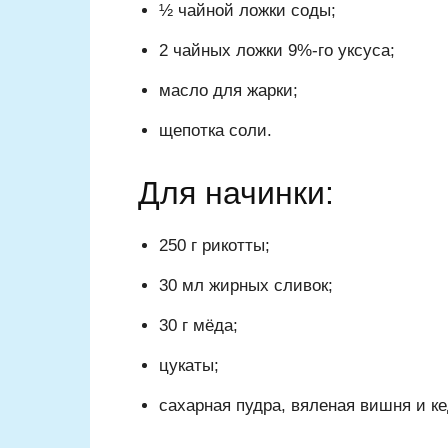
½ чайной ложки соды;
2 чайных ложки 9%-го уксуса;
масло для жарки;
щепотка соли.
Для начинки:
250 г рикотты;
30 мл жирных сливок;
30 г мёда;
цукаты;
сахарная пудра, вяленая вишня и к