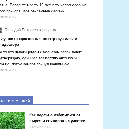
атье. Поверьте моему 15-летнему использование
ого прибора. Все рекламные слоганы ...
 июля 2026
Геннадий Петрович
к рецепту
5 лучших рецептов для электросушилки и
егидратора
о то что яблоки рядом с чесноком запах ловят -
дтверждаю, один раз так партию антоновки
губил, потом компот пахнул шашлыком....
 июля 2026
Блоги компаний
Как надёжно избавиться от
пырея и свинороя на участке
7 августа 2026