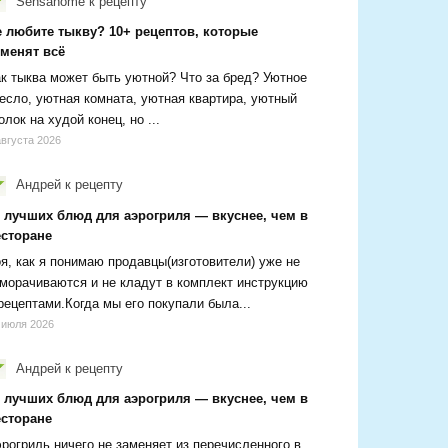
Sensanome
к рецепту
е любите тыкву? 10+ рецептов, которые
зменят всё
к тыква может быть уютной? Что за бред? Уютное
есло, уютная комната, уютная квартира, уютный
олок на худой конец, но ...
августа 2026
Андрей
к рецепту
0 лучших блюд для аэрогриля — вкуснее, чем в
есторане
я, как я понимаю продавцы(изготовители) уже не
морачиваются и не кладут в комплект инструкцию
рецептами.Когда мы его покупали была...
 июля 2026
Андрей
к рецепту
0 лучших блюд для аэрогриля — вкуснее, чем в
есторане
рогриль ничего не заменяет из перечисленного в