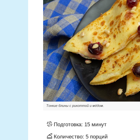
Тонкие блины с рикоттой и мёдом.
Подготовка:
15 минут
Количество:
5
порций