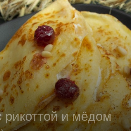
с рикоттой и мёдом
0