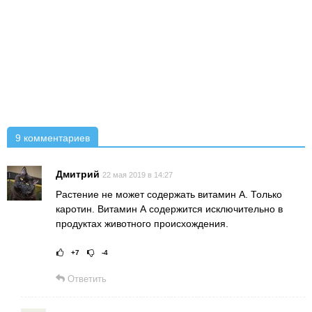
9 комментариев
Дмитрий
22 мая 2019 в 14:27
Растение не может содержать витамин А. Только
каротин. Витамин А содержится исключительно в
продуктах животного происхождения.
+7
-4
Рейтинг статьи:
Поставить оце
Ответить