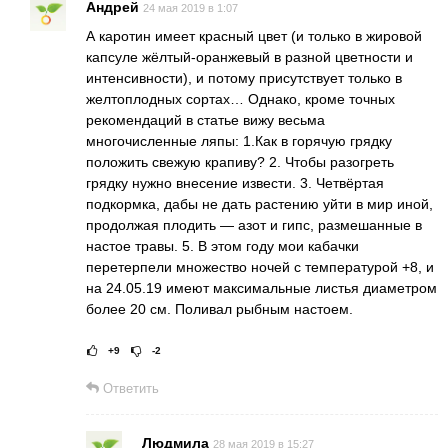
Андрей
24 мая 2019 в 1:07
А каротин имеет красный цвет (и только в жировой
капсуле жёлтый-оранжевый в разной цветности и
интенсивности), и потому присутствует только в
желтоплодных сортах… Однако, кроме точных
рекомендаций в статье вижу весьма
многочисленные ляпы: 1.Как в горячую грядку
положить свежую крапиву? 2. Чтобы разогреть
грядку нужно внесение извести. 3. Четвёртая
подкормка, дабы не дать растению уйти в мир иной,
продолжая плодить — азот и гипс, размешанные в
настое травы. 5. В этом году мои кабачки
перетерпели множество ночей с температурой +8, и
на 24.05.19 имеют максимальные листья диаметром
более 20 см. Поливал рыбным настоем.
+9
-2
Рейтинг статьи:
Поставить оц
Ответить
Людмила
28 мая 2019 в 15:27