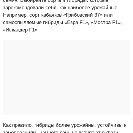
семян. Выбирайте сорта и гибриды, которые
зарекомендовали себя, как наиболее урожайные.
Например, сорт кабачков «Грибовский 37» или
самоопыляемые гибриды «Езра F1», «Мостра F1»,
«Искандер F1».
Как правило, гибриды более урожайны, устойчивы к
заболеваниям, намного раньше вступают в фазу