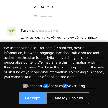
+14
0
Рейтинг статьи:
Постав
Ответить
Татьяна
30 мая 2019 в 0:45
Если мы слегка углубимся в тему об источниках
витамина А, то вот что узнаем…
Истинный витамин A – Ретино́л. В чистом виде
We use cookies and user data (IP address, device
нестабилен, встречается как в растительных
information, browser, language, location, traffic source and
actions on the site) for analytics, advertising, and to
продуктах, так и в животных источниках. Существует
personalize content. We may share this information with
две формы этого витамина: это готовый витамин А
third-party partners. You have the right to opt-out of the sale
(ретинол) и провитамин А (каротин), который в
or sharing of your personal information. By clicking "I Accept",
организме человека превращается в витамин A,
you consent to our use of cookies and data.
поэтому его можно считать растительной формой
витамина A.
Necessary
Analytics
Advertising
Витамин А, содержащийся в продуктах питания
животного происхождения, называют
I Accept
Save My Choices
«преформированным витамином А» или
«ретинолом»; это одна из наиболее активных форм