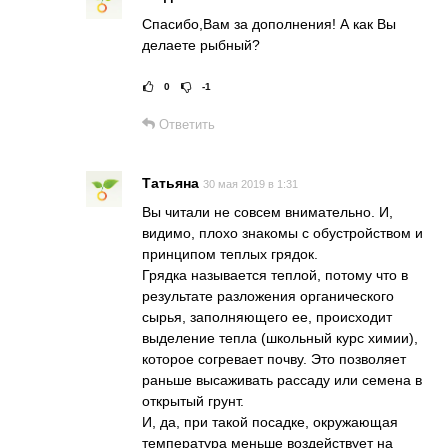
Спасибо,Вам за дополнения! А как Вы
делаете рыбный?
0
-1
Рейтинг статьи:
Постав
Ответить
Татьяна
30 мая 2019 в 1:31
Вы читали не совсем внимательно. И,
видимо, плохо знакомы с обустройством и
принципом теплых грядок.
Грядка называется теплой, потому что в
результате разложения органического
сырья, заполняющего ее, происходит
выделение тепла (школьный курс химии),
которое согревает почву. Это позволяет
раньше высаживать рассаду или семена в
открытый грунт.
И, да, при такой посадке, окружающая
температура меньше воздействует на