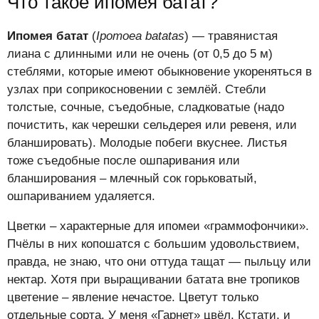
Что такое ипомея батат?
Ипомея батат
(
Ipomoea batatas
) — т
равянистая
лиана с длинными или не очень (от 0,5 до 5 м)
стеблями, которые имеют обыкновение укореняться в
узлах при соприкосновении с землёй. Стебли
толстые, сочные, съедобные, сладковатые (надо
почистить, как черешки сельдерея или ревеня, или
бланшировать). Молодые побеги вкуснее. Листья
тоже съедобные после ошпаривания или
бланширования – млечный сок горьковатый,
ошпариванием удаляется.
Цветки – характерные для ипомеи «граммофончики».
Пчёлы в них копошатся с большим удовольствием,
правда, не знаю, что они оттуда тащат — пыльцу или
нектар. Хотя при выращивании батата вне тропиков
цветение – явление нечастое. Цветут только
отдельные сорта. У меня «Гарнет» цвёл. Кстати, и