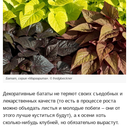
Батат, серия «Маргарита». © fredgloeckner
Декоративные бататы не теряют своих съедобных и
лекарственных качеств (то есть в процессе роста
можно объедать листья и молодые побеги – они от
этого лучше куститься будут), а к осени хоть
сколько-нибудь клубней, но обязательно вырастут.