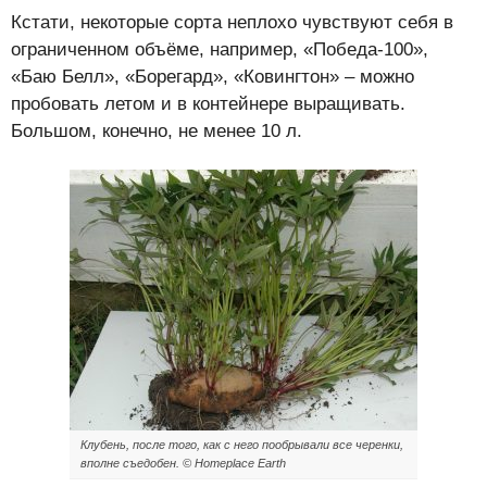
Кстати, некоторые сорта неплохо чувствуют себя в
ограниченном объёме, например, «Победа-100»,
«Баю Белл», «Борегард», «Ковингтон» – можно
пробовать летом и в контейнере выращивать.
Большом, конечно, не менее 10 л.
Клубень, после того, как с него пообрывали все черенки,
вполне съедобен. © Homeplace Earth