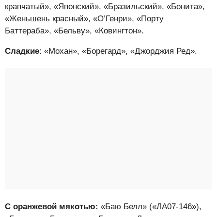
крапчатый», «Японский», «Бразильский», «Бонита»,
«Женьшень красный», «О’Генри», «Порту
Баттераба», «Бельву», «Ковингтон».
Сладкие
: «Мохан», «Борегард», «Джорджия Ред».
С оранжевой мякотью:
«Баю Белл» («ЛА07-146»),