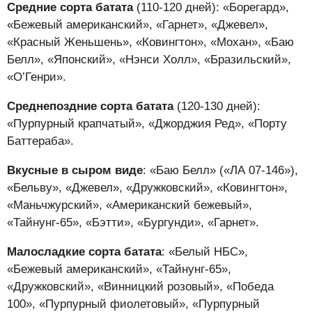
Средние
сорта батата
(110-120 дней): «Борегард»,
«Бежевый американский», «Гарнет», «Джевел»,
«Красный Женьшень», «Ковингтон», «Мохан», «Баю
Белл», «Японский», «Нэнси Холл», «Бразильский»,
«О’Генри».
Среднепоздние
сорта батата
(120-130 дней):
«Пурпурный крапчатый», «Джорджия Ред», «Порту
Баттераба».
Вкусные в сыром виде
: «Баю Белл» («ЛА 07-146»),
«Бельву», «Джевел», «Дружковский», «Ковингтон»,
«Маньчжурский», «Американский бежевый»,
«Тайнунг-65», «Бэтти», «Бургунди», «Гарнет».
Малосладкие сорта батата
: «Белый НБС»,
«Бежевый американский», «Тайнунг-65»,
«Дружковский», «Винницкий розовый», «Победа
100», «Пурпурный фиолетовый», «Пурпурный