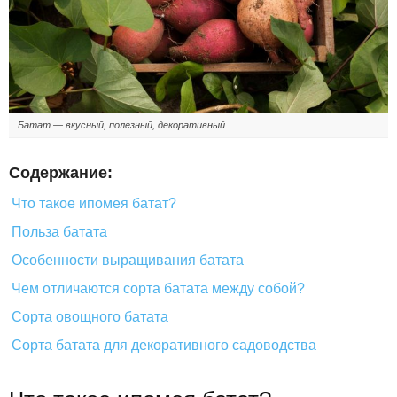
Батат — вкусный, полезный, декоративный
Содержание:
Что такое ипомея батат?
Польза батата
Особенности выращивания батата
Чем отличаются сорта батата между собой?
Сорта овощного батата
Сорта батата для декоративного садоводства