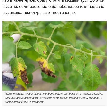
что в июне нужно сразу оголить каждый куст до этой
высоты: если растение ещё небольшое или недавно
высажено, низ открывают постепенно.
Пожелтевшие, подсохшие и пятнистые листья убирают в первую очередь.
Они уже плохо работают на урожай, зато могут поддерживать сырость и
инфекционный фон в посадках.