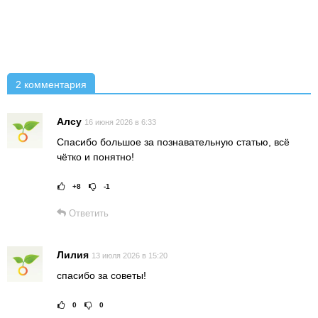
2 комментария
Алсу
16 июня 2026 в 6:33
Спасибо большое за познавательную статью, всё
чётко и понятно!
+8
-1
Рейтинг статьи:
Поставить оце
Ответить
Лилия
13 июля 2026 в 15:20
спасибо за советы!
0
0
Рейтинг статьи:
Поставить оце