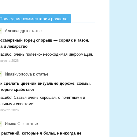
Последние комментарии раздела
Александр
к статье
ессмертный горец спорыш — сорняк и газон,
а и лекарство
асибо, очень полезно- необходимая информация.
августа 2026
irinaskvortcova
к статье
ак сделать цветник визуально дороже: схемы,
оторые сработают
асибо! Статья очень хорошая, с понятными и
ельными советами!
августа 2026
Ирина С.
к статье
 растений, которые я больше никогда не