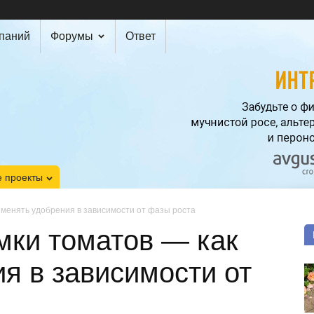
мпаний
Форумы
Ответ
 проекты
 менять удобрения в зависимости от фазы роста
мки томатов — как
я в зависимости от