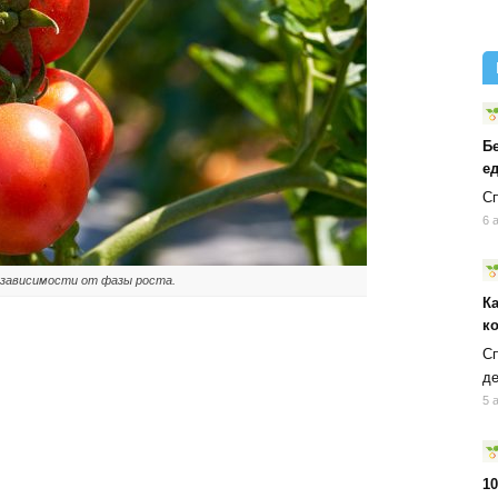
Б
ед
Сп
6 
 зависимости от фазы роста.
К
к
Сп
д
5 
10