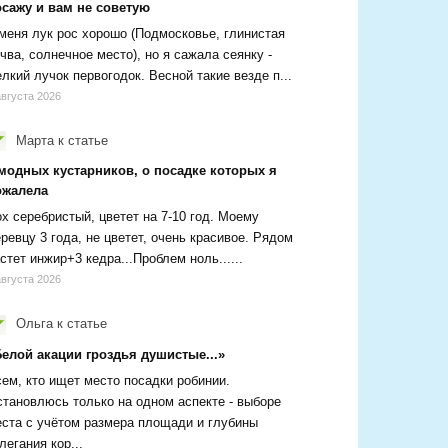
осажу и вам не советую
меня лук рос хорошо (Подмосковье, глинистая
чва, солнечное место), но я сажала сеянку -
лкий лучок первогодок. Весной такие везде п...
августа 2026
Марта
к статье
 модных кустарников, о посадке которых я
ожалела
х серебристый, цветет на 7-10 год. Моему
ревцу 3 года, не цветет, очень красивое. Рядом
стет инжир+3 кедра...Проблем ноль......
августа 2026
Ольга
к статье
Белой акации гроздья душистые...»
ем, кто ищет место посадки робинии.
тановлюсь только на одном аспекте - выборе
ста с учётом размера площади и глубины
легания кор...