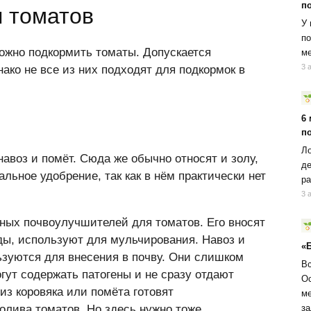
п
 томатов
У 
по
ожно подкормить томаты. Допускается
ме
3 
ако не все из них подходят для подкормок в
6
п
Ло
навоз и помёт. Сюда же обычно относят и золу,
де
льное удобрение, так как в нём практически нет
ра
3 
ных почвоулучшителей для томатов. Его вносят
ды, используют для мульчирования. Навоз и
«
ьзуются для внесения в почву. Они слишком
Вс
гут содержать патогены и не сразу отдают
Ос
из коровяка или помёта готовят
ме
за
олива томатов. Но здесь нужно тоже