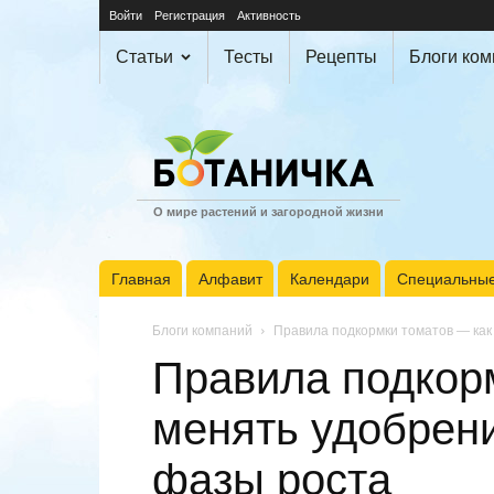
Войти
Регистрация
Активность
Статьи
Тесты
Рецепты
Блоги ко
О мире растений и загородной жизни
Главная
Алфавит
Календари
Специальные
Блоги компаний
Правила подкормки томатов — как
Правила подкор
менять удобрени
фазы роста