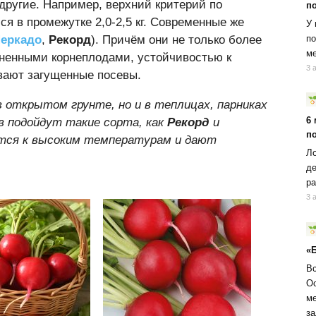
другие. Например, верхний критерий по
п
ся в промежутке 2,0-2,5 кг. Современные же
У 
по
еркадо
,
Рекорд
). Причём они не только более
ме
вненными корнеплодами, устойчивостью к
3 
вают загущенные посевы.
 открытом грунте, но и в теплицах, парниках
6
в подойдут такие сорта, как
Рекорд
и
п
тся к высоким температурам и дают
Ло
де
ра
3 
«
Вс
Ос
ме
за