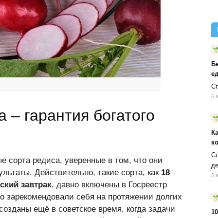
Б
ед
Сп
6 
 – гарантия богатого
К
к
Сп
 сорта редиса, уверенные в том, что они
д
ультаты. Действительно, такие сорта, как
18
5 
ский завтрак
, давно включены в Госреестр
о зарекомендовали себя на протяжении долгих
созданы ещё в советское время, когда задачи
10