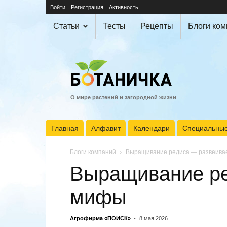
Войти
Регистрация
Активность
Статьи
Тесты
Рецепты
Блоги ко
О мире растений и загородной жизни
Главная
Алфавит
Календари
Специальные
Блоги компаний
Выращивание редиса — развеив
Выращивание р
мифы
Агрофирма «ПОИСК»
-
8 мая 2026