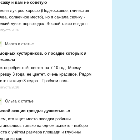
осажу и вам не советую
меня лук рос хорошо (Подмосковье, глинистая
чва, солнечное место), но я сажала сеянку -
лкий лучок первогодок. Весной такие везде п...
августа 2026
Марта
к статье
 модных кустарников, о посадке которых я
ожалела
х серебристый, цветет на 7-10 год. Моему
ревцу 3 года, не цветет, очень красивое. Рядом
стет инжир+3 кедра...Проблем ноль......
августа 2026
Ольга
к статье
Белой акации гроздья душистые...»
ем, кто ищет место посадки робинии.
тановлюсь только на одном аспекте - выборе
ста с учётом размера площади и глубины
легания кор...