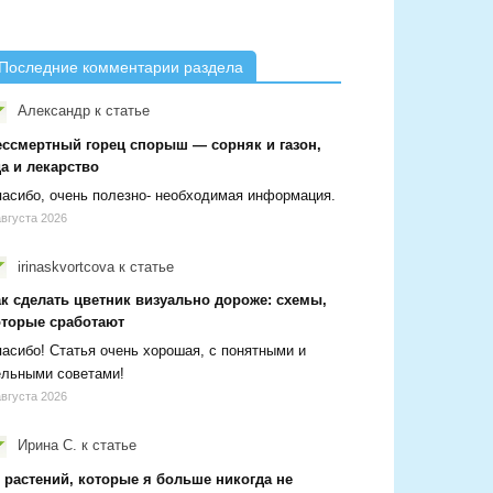
Последние комментарии раздела
Александр
к статье
ессмертный горец спорыш — сорняк и газон,
а и лекарство
асибо, очень полезно- необходимая информация.
августа 2026
irinaskvortcova
к статье
ак сделать цветник визуально дороже: схемы,
оторые сработают
асибо! Статья очень хорошая, с понятными и
ельными советами!
августа 2026
Ирина С.
к статье
 растений, которые я больше никогда не