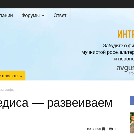
мпаний
Форумы
Ответ
 проекты
аем мифы
едиса — развеиваем
36658
0
0