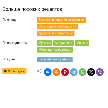
Больше похожих рецептов:
По блюду
Выпечка и изделия из теста
512
Вегетарианские блюда
278
Десерты и сладости
195
По ингредиентам
Мука
Апельсин
Манка
135
28
8
Молочная сыворотка
5
По кухне
Европейская кухня
465
В закладки