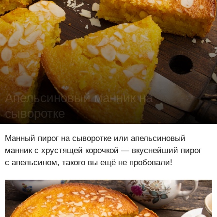
Апельсиновый манник на
сыворотке
Лена Цынкевич
-
26 января 2024
16236
0
0
Манный пирог на сыворотке или апельсиновый
манник с хрустящей корочкой — вкуснейший пирог
с апельсином, такого вы ещё не пробовали!