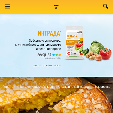
Рецепты
Вегетарианские блюда
Апельсиновый манник на сыворотке