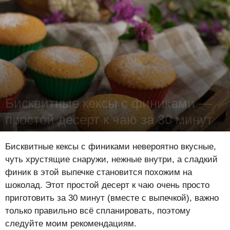
Бисквитные кексы с финиками —
простой десерт к чаю за 30 минут
Лена Цынкевич
-
24 июля 2019
17017
1
0
Бисквитные кексы с финиками невероятно вкусные,
чуть хрустящие снаружи, нежные внутри, а сладкий
финик в этой выпечке становится похожим на
шоколад. Этот простой десерт к чаю очень просто
приготовить за 30 минут (вместе с выпечкой), важно
только правильно всё спланировать, поэтому
следуйте моим рекомендациям.