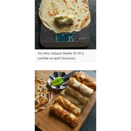
На одну порцию берём 35-40 г,
кладём на край блинчика.