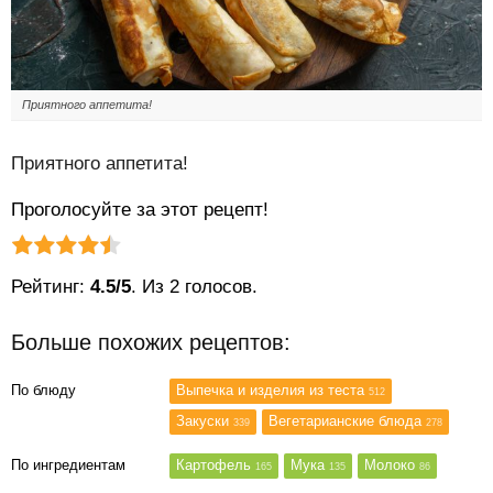
Приятного аппетита!
Приятного аппетита!
Проголосуйте за этот рецепт!
Рейтинг статьи:
Поставить оценку
Рейтинг:
4.5/5
. Из 2 голосов.
Больше похожих рецептов:
По блюду
Выпечка и изделия из теста
512
Закуски
Вегетарианские блюда
339
278
По ингредиентам
Картофель
Мука
Молоко
165
135
86