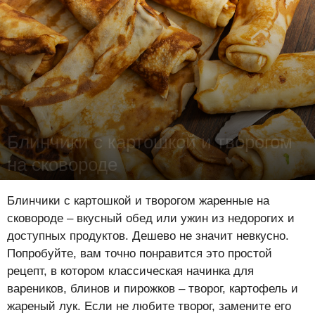
Блинчики с картошкой и творогом
на сковороде
Лена Цынкевич
-
8 августа 2024
16035
0
0
Блинчики с картошкой и творогом жаренные на
сковороде – вкусный обед или ужин из недорогих и
доступных продуктов. Дешево не значит невкусно.
Попробуйте, вам точно понравится это простой
рецепт, в котором классическая начинка для
вареников, блинов и пирожков – творог, картофель и
жареный лук. Если не любите творог, замените его