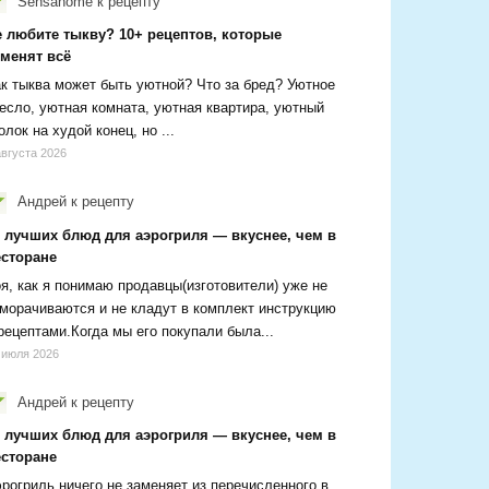
Sensanome
к рецепту
е любите тыкву? 10+ рецептов, которые
зменят всё
к тыква может быть уютной? Что за бред? Уютное
есло, уютная комната, уютная квартира, уютный
олок на худой конец, но ...
августа 2026
Андрей
к рецепту
0 лучших блюд для аэрогриля — вкуснее, чем в
есторане
я, как я понимаю продавцы(изготовители) уже не
морачиваются и не кладут в комплект инструкцию
рецептами.Когда мы его покупали была...
 июля 2026
Андрей
к рецепту
0 лучших блюд для аэрогриля — вкуснее, чем в
есторане
рогриль ничего не заменяет из перечисленного в