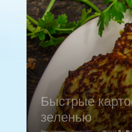
Быстрые карто
зеленью
Лена Цынкевич
-
25 марта 2022
16814
1