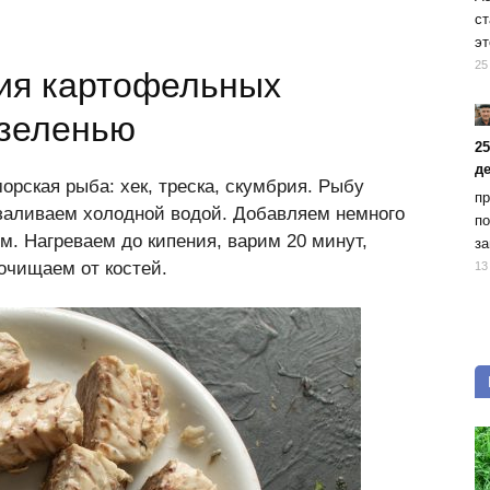
ст
эт
25
ия картофельных
 зеленью
2
д
орская рыба: хек, треска, скумбрия. Рыбу
пр
 заливаем холодной водой. Добавляем немного
по
им. Нагреваем до кипения, варим 20 минут,
за
очищаем от костей.
13