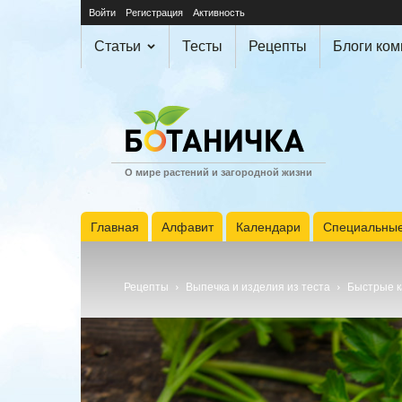
Войти
Регистрация
Активность
Статьи
Тесты
Рецепты
Блоги ко
О мире растений и загородной жизни
Главная
Алфавит
Календари
Специальные
Рецепты
Выпечка и изделия из теста
Быстрые к