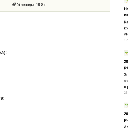
Углеводы:
19.8 г
Н
и
Ка
кр
уг
1 
а);
2
р
Зо
за
с 
25
а;
2
р
Аэ