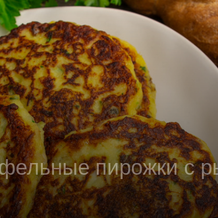
фельные пирожки с р
0