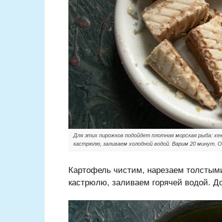
Для этих пирожков подойдет плотная морская рыба: хек,
кастрюлю, заливаем холодной водой. Варим 20 минут.
Картофель чистим, нарезаем толстым
кастрюлю, заливаем горячей водой. Д