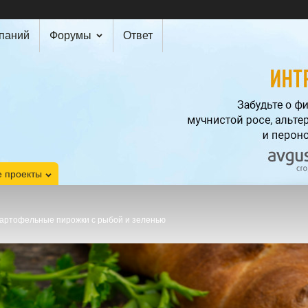
мпаний
Форумы
Ответ
 проекты
артофельные пирожки с рыбой и зеленью