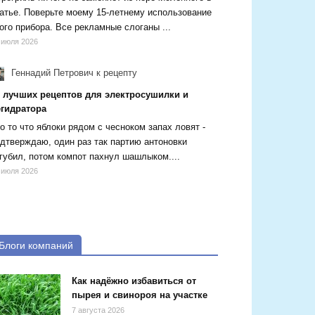
атье. Поверьте моему 15-летнему использование
ого прибора. Все рекламные слоганы ...
 июля 2026
Геннадий Петрович
к рецепту
5 лучших рецептов для электросушилки и
егидратора
о то что яблоки рядом с чесноком запах ловят -
дтверждаю, один раз так партию антоновки
губил, потом компот пахнул шашлыком....
 июля 2026
Блоги компаний
Как надёжно избавиться от
пырея и свинороя на участке
7 августа 2026