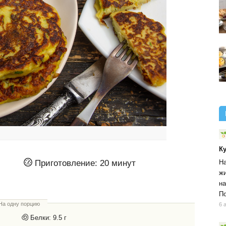
К
На
Приготовление:
20 минут
жи
на
По
На одну порцию
6 
Белки:
9.5 г