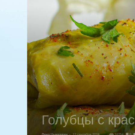
Голубцы с кра
Лена Цынкевич
-
12 сентября 2024
16254
0