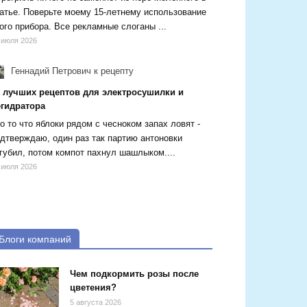
атье. Поверьте моему 15-летнему использование
ого прибора. Все рекламные слоганы ...
 июля 2026
Геннадий Петрович
к рецепту
5 лучших рецептов для электросушилки и
егидратора
о то что яблоки рядом с чесноком запах ловят -
дтверждаю, один раз так партию антоновки
губил, потом компот пахнул шашлыком....
 июля 2026
Блоги компаний
Чем подкормить розы после
цветения?
5 августа 2026