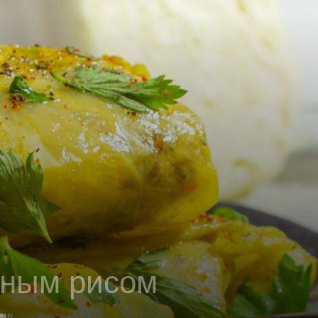
сным рисом
0