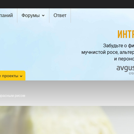
мпаний
Форумы
Ответ
 проекты
 красным рисом