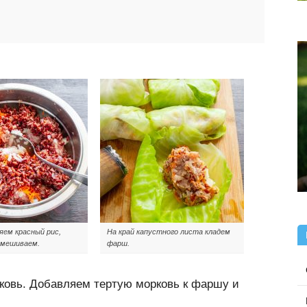
яем красный рис,
На край капустного листа кладем
мешиваем.
фарш.
ковь. Добавляем тертую морковь к фаршу и