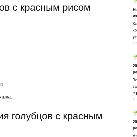
ов с красным рисом
Н
и
Ка
кр
уг
1 
2
р
Зо
а;
за
с 
ушка.
25
ия голубцов с красным
2
р
Аэ