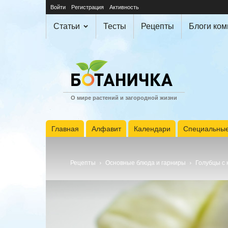
Войти
Регистрация
Активность
Статьи
Тесты
Рецепты
Блоги ко
О мире растений и загородной жизни
Главная
Алфавит
Календари
Специальные
Рецепты
Основные блюда и гарниры
Голубцы с