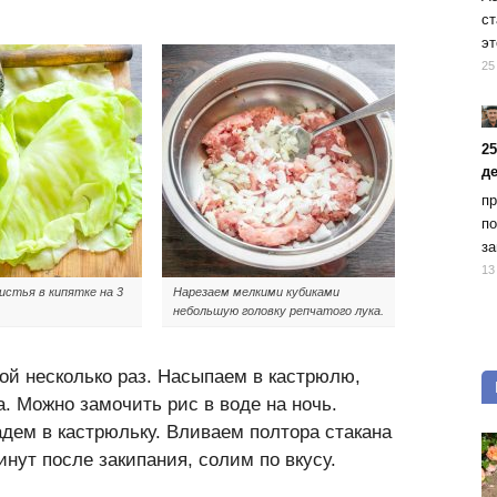
ст
эт
25
2
д
пр
по
за
13
стья в кипятке на 3
Нарезаем мелкими кубиками
небольшую головку репчатого лука.
й несколько раз. Насыпаем в кастрюлю,
а. Можно замочить рис в воде на ночь.
дем в кастрюльку. Вливаем полтора стакана
инут после закипания, солим по вкусу.