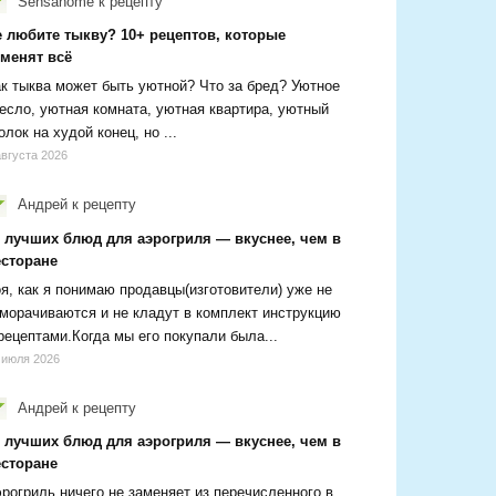
Sensanome
к рецепту
е любите тыкву? 10+ рецептов, которые
зменят всё
к тыква может быть уютной? Что за бред? Уютное
есло, уютная комната, уютная квартира, уютный
олок на худой конец, но ...
августа 2026
Андрей
к рецепту
0 лучших блюд для аэрогриля — вкуснее, чем в
есторане
я, как я понимаю продавцы(изготовители) уже не
морачиваются и не кладут в комплект инструкцию
рецептами.Когда мы его покупали была...
 июля 2026
Андрей
к рецепту
0 лучших блюд для аэрогриля — вкуснее, чем в
есторане
рогриль ничего не заменяет из перечисленного в