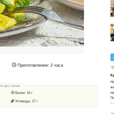
Приготовление:
2 часа
К
На
На одну порцию
жи
на
Белки:
16 г
По
Углеводы:
27 г
6 