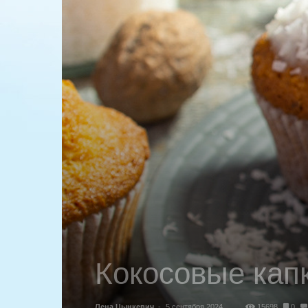
Кокосовые кап
Лена Цынкевич
-
5 сентября 2024
15698
0