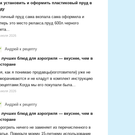
ак установить и оформить пластиковый пруд в
аду
личный пруд сама вкопала сама оформила и
перь это место релакса.пруд 600л.черного
ета...
 июля 2026
Андрей
к рецепту
0 лучших блюд для аэрогриля — вкуснее, чем в
есторане
я, как я понимаю продавцы(изготовители) уже не
морачиваются и не кладут в комплект инструкцию
рецептами.Когда мы его покупали была...
 июля 2026
Андрей
к рецепту
0 лучших блюд для аэрогриля — вкуснее, чем в
есторане
рогриль ничего не заменяет из перечисленного в
атье. Поверьте моему 15-летнему использование