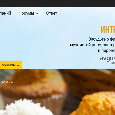
мпаний
Форумы
Ответ
 проекты
 капкейки