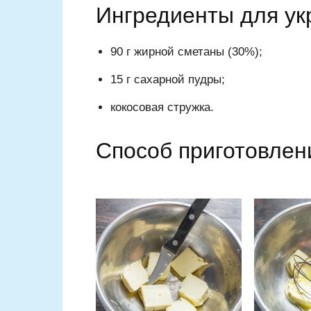
Ингредиенты для у
90 г жирной сметаны (30%);
15 г сахарной пудры;
кокосовая стружка.
Способ приготовлен