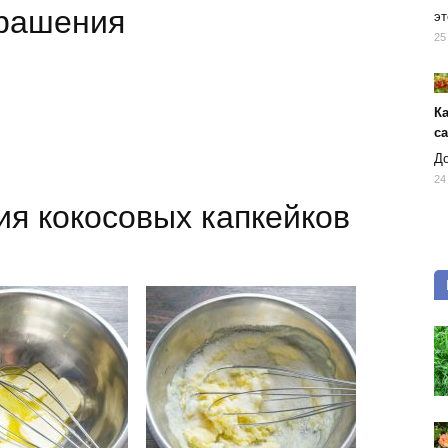
крашения
эт
25
К
с
До
24
ия кокосовых капкейков