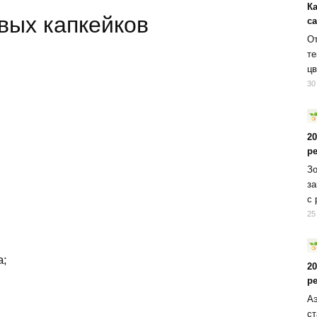
К
вых капкейков
с
От
те
цв
30
2
р
Зо
за
с 
25
а;
2
р
Аэ
ст