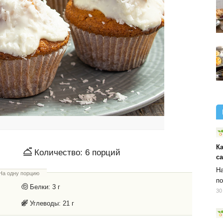
К
Количество:
6
порций
с
На
На одну порцию
по
Белки:
3 г
30
Углеводы:
21 г