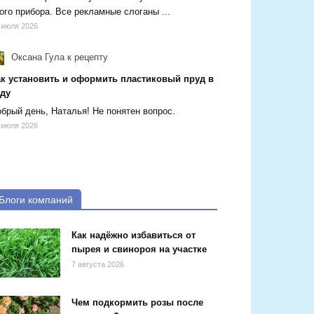
ого прибора. Все рекламные слоганы ...
 июля 2026
Оксана Гула
к рецепту
ак установить и оформить пластиковый пруд в
аду
брый день, Наталья! Не понятен вопрос.
 июля 2026
Блоги компаний
Как надёжно избавиться от
пырея и свинороя на участке
7 августа 2026
Чем подкормить розы после