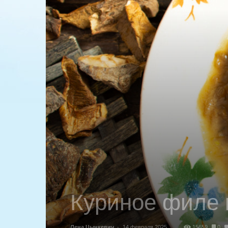
Куриное филе 
Лена Цынкевич
-
14 февраля 2025
15659
0