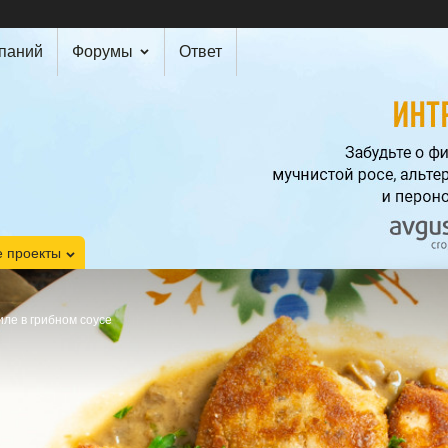
мпаний
Форумы
Ответ
 проекты
ле в грибном соусе