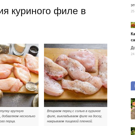
эт
ия куриного филе в
25
К
с
До
24
тупку крупную
Втираем перец с солью в куриное
, добавляем несколько
филе, выкладываем филе на доску,
ого перца.
накрываем пищевой пленкой.