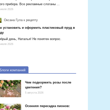
ого прибора. Все рекламные слоганы ...
 июля 2026
Оксана Гула
к рецепту
ак установить и оформить пластиковый пруд в
аду
брый день, Наталья! Не понятен вопрос.
 июля 2026
Блоги компаний
Чем подкормить розы после
цветения?
5 августа 2026
Осенняя пересадка пионов: