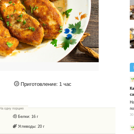
Приготовление:
1 час
К
с
На
по
На одну порцию
30
Белки:
16 г
Углеводы:
20 г