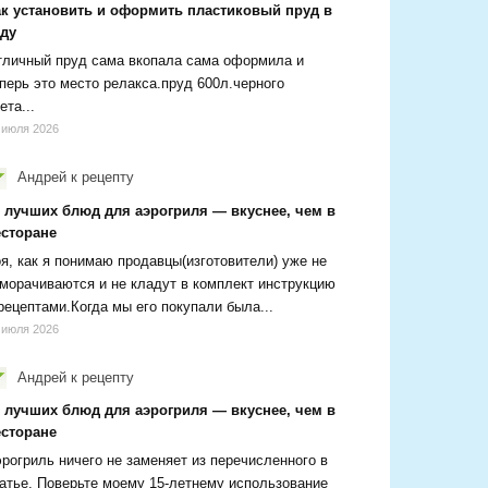
ак установить и оформить пластиковый пруд в
аду
личный пруд сама вкопала сама оформила и
перь это место релакса.пруд 600л.черного
ета...
 июля 2026
Андрей
к рецепту
0 лучших блюд для аэрогриля — вкуснее, чем в
есторане
я, как я понимаю продавцы(изготовители) уже не
морачиваются и не кладут в комплект инструкцию
рецептами.Когда мы его покупали была...
 июля 2026
Андрей
к рецепту
0 лучших блюд для аэрогриля — вкуснее, чем в
есторане
рогриль ничего не заменяет из перечисленного в
атье. Поверьте моему 15-летнему использование