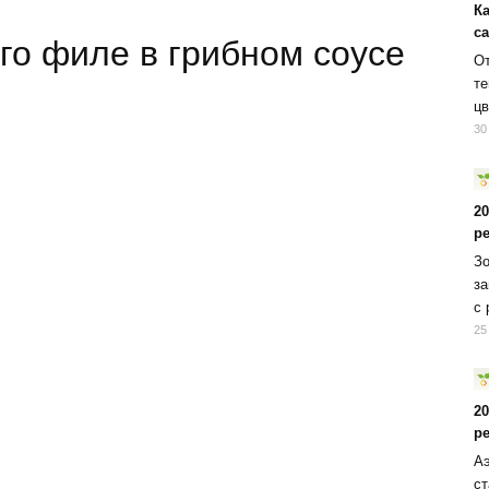
К
с
го филе в грибном соусе
От
те
цв
30
2
р
Зо
за
с 
25
2
р
Аэ
ст