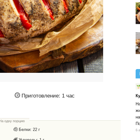
Приготовление:
1 час
К
На
жи
на
На одну порцию
По
Белки:
22 г
6 
Углеводы:
1 г