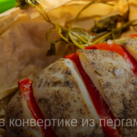
в конвертике из перга
0