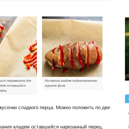
ист пергамента для
На перчик кладем подготовленное
адем оставшийся
куриное филе.
ерец.
кусочки сладкого перца. Можно положить по две
кания кладем оставшийся нарезанный перец,