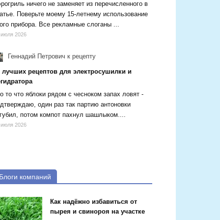
рогриль ничего не заменяет из перечисленного в
атье. Поверьте моему 15-летнему использование
ого прибора. Все рекламные слоганы ...
 июля 2026
Геннадий Петрович
к рецепту
5 лучших рецептов для электросушилки и
егидратора
о то что яблоки рядом с чесноком запах ловят -
дтверждаю, один раз так партию антоновки
губил, потом компот пахнул шашлыком....
 июля 2026
Блоги компаний
Как надёжно избавиться от
пырея и свинороя на участке