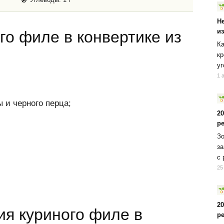
Н
и
го филе в конвертике из
Ка
кр
уг
1 
ы и черного перца;
2
р
Зо
за
с 
25
2
ия куриного филе в
р