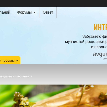
мпаний
Форумы
Ответ
 проекты
нвертике из пергамента