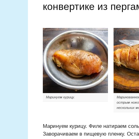
конвертике из перга
Маринуем курицу.
Маринованное
острым ножо
нескольких м
Маринуем курицу. Филе натираем сол
Заворачиваем в пищевую пленку. Остав