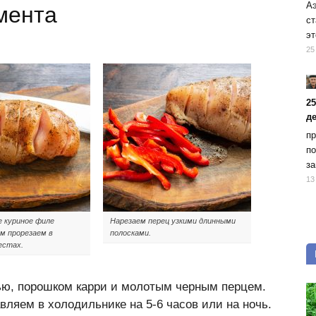
Аэ
мента
ст
эт
25
2
д
пр
по
за
13
 куриное филе
Нарезаем перец узкими длинными
м прорезаем в
полосками.
естах.
ью, порошком карри и молотым черным перцем.
ляем в холодильнике на 5-6 часов или на ночь.