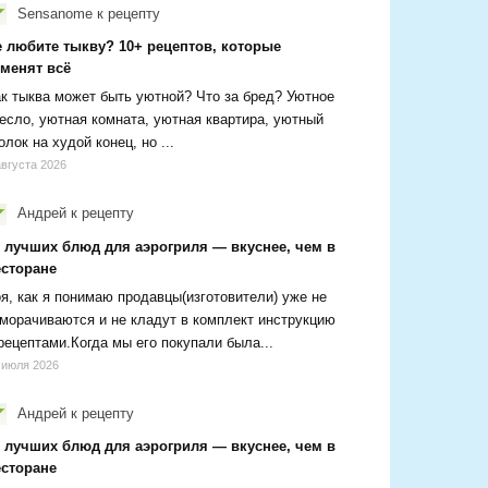
Sensanome
к рецепту
е любите тыкву? 10+ рецептов, которые
зменят всё
к тыква может быть уютной? Что за бред? Уютное
есло, уютная комната, уютная квартира, уютный
олок на худой конец, но ...
августа 2026
Андрей
к рецепту
0 лучших блюд для аэрогриля — вкуснее, чем в
есторане
я, как я понимаю продавцы(изготовители) уже не
морачиваются и не кладут в комплект инструкцию
рецептами.Когда мы его покупали была...
 июля 2026
Андрей
к рецепту
0 лучших блюд для аэрогриля — вкуснее, чем в
есторане