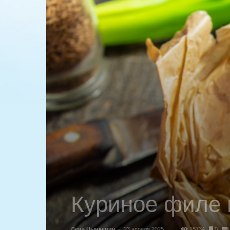
Куриное филе 
Лена Цынкевич
-
23 апреля 2025
15734
0