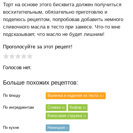
Торт на основе этого бисквита должен получиться
восхитительным, обязательно приготовлю и
поделюсь рецептом, попробовав добавить немного
сливочного масла в тесто при замесе. Что-то мне
подсказывает, что масло не будет лишним!
Проголосуйте за этот рецепт!
Рейтинг статьи:
Поставить оценку
Голосов нет.
Больше похожих рецептов:
По блюду
Выпечка и изделия из теста
512
По ингредиентам
Сливки
Кефир
89
46
Кокосовая стружка
14
По кухне
Немецкая
2