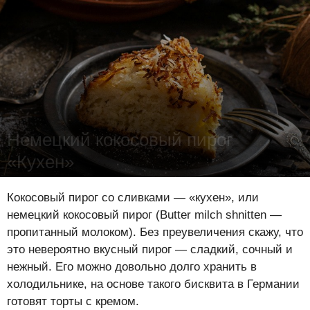
Немецкий кокосовый пирог
«Кухен»
Лена Цынкевич
-
18 марта 2019
20595
0
0
Кокосовый пирог со сливками — «кухен», или
немецкий кокосовый пирог (Butter milch shnitten —
пропитанный молоком). Без преувеличения скажу, что
это невероятно вкусный пирог — сладкий, сочный и
нежный. Его можно довольно долго хранить в
холодильнике, на основе такого бисквита в Германии
готовят торты с кремом.