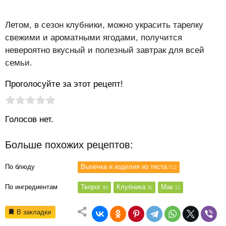
Летом, в сезон клубники, можно украсить тарелку
свежими и ароматными ягодами, получится
невероятно вкусный и полезный завтрак для всей
семьи.
Проголосуйте за этот рецепт!
Рейтинг статьи:
Поставить оценку
Голосов нет.
Больше похожих рецептов:
По блюду
Выпечка и изделия из теста
512
По ингредиентам
Творог
Клубника
Мак
80
30
12
В закладки