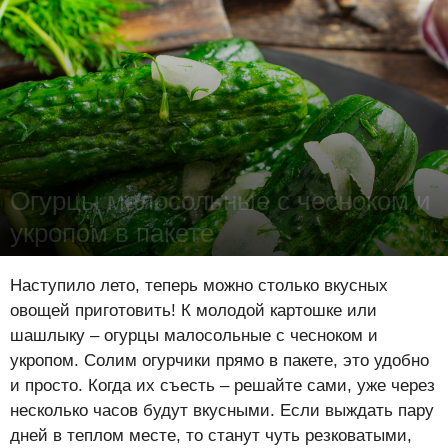
Огурцы малосольные с чесноком и
укропом в пакете
Лена Цынкевич
-
18 июня 2025
16624
0
0
Наступило лето, теперь можно столько вкусных
овощей приготовить! К молодой картошке или
шашлыку – огурцы малосольные с чесноком и
укропом. Солим огурчики прямо в пакете, это удобно
и просто. Когда их съесть – решайте сами, уже через
несколько часов будут вкусными. Если выждать пару
дней в теплом месте, то станут чуть резковатыми,