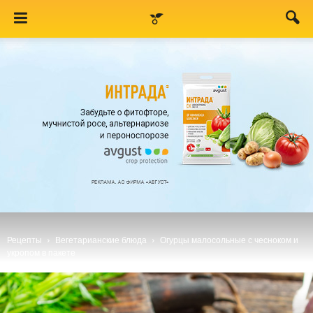
Рецепты
Вегетарианские блюда
Огурцы малосольные с чесноком и
укропом в пакете