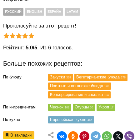
РУССКИЙ
ENGLISH
ESPAÑA
LATAM
Проголосуйте за этот рецепт!
Рейтинг статьи:
Поставить оценку
Рейтинг:
5.0/5
. Из 6 голосов.
Больше похожих рецептов:
По блюду
Закуски
Вегетарианские блюда
339
278
Постные и веганские блюда
190
Консервирование и засолка
104
По ингредиентам
Чеснок
Огурцы
Укроп
162
36
17
По кухне
Европейская кухня
465
В закладки