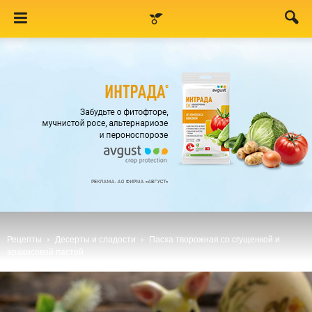
Рецепты
Десерты и сладости
Пасха творожная со сгущенкой и
арахисовой пастой