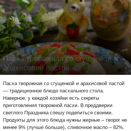
Пасха творожная со сгущенкой и
арахисовой пастой
Лена Цынкевич
-
4 апреля 2018
16373
0
0
Пасха творожная со сгущенкой и арахисовой пастой
— традиционное блюдо пасхального стола.
Наверное, у каждой хозяйки есть секреты
приготовления творожной пасхи. В преддверии
светлого Праздника спешу поделиться своими.
Продукты для этого блюда нужны жирные – творог не
менее 9% (лучше больше), сливочное масло – 82%.