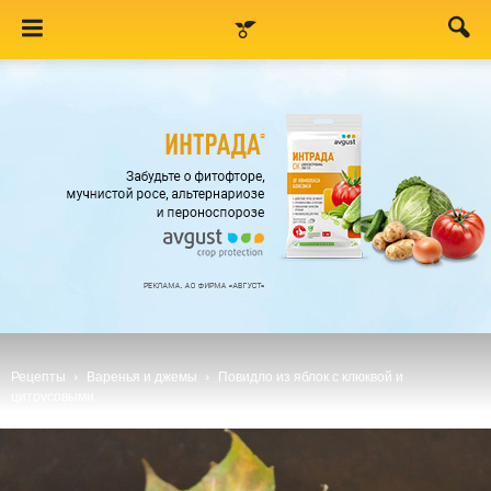
Рецепты
Варенья и джемы
Повидло из яблок с клюквой и
цитрусовыми