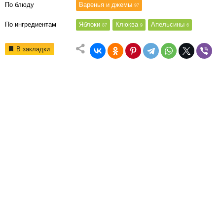
По блюду
Варенья и джемы
97
По ингредиентам
Яблоки
Клюква
Апельсины
87
9
6
В закладки