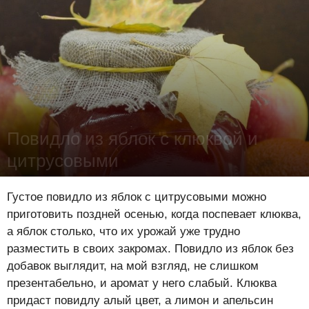
Повидло из яблок с клюквой и
цитрусовыми
Лена Цынкевич
-
26 августа 2016
18040
1
0
Густое повидло из яблок с цитрусовыми можно
приготовить поздней осенью, когда поспевает клюква,
а яблок столько, что их урожай уже трудно
разместить в своих закромах. Повидло из яблок без
добавок выглядит, на мой взгляд, не слишком
презентабельно, и аромат у него слабый. Клюква
придаст повидлу алый цвет, а лимон и апельсин