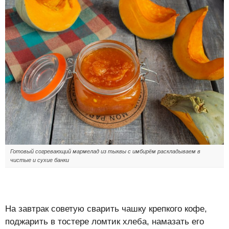
Готовый согревающий мармелад из тыквы с имбирём раскладываем в
чистые и сухие банки
На завтрак советую сварить чашку крепкого кофе,
поджарить в тостере ломтик хлеба, намазать его