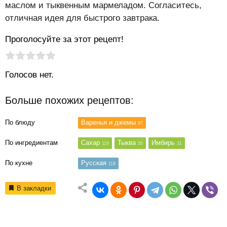
маслом и тыквенным мармеладом. Согласитесь,
отличная идея для быстрого завтрака.
Проголосуйте за этот рецепт!
Рейтинг статьи:
Поставить оценку
Голосов нет.
Больше похожих рецептов:
По блюду
Варенья и джемы
97
По ингредиентам
Сахар
Тыква
Имбирь
119
50
31
По кухне
Русская
118
В закладки