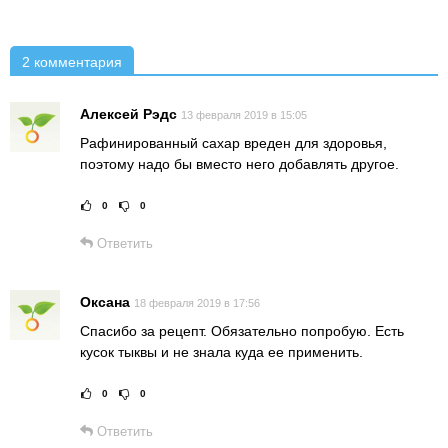
2 комментария
Алексей Рэдс
13 февраля 2019 в 15:05
Рафинированный сахар вреден для здоровья,
поэтому надо бы вместо него добавлять другое.
0
0
Рейтинг статьи:
Поставить оце
Ответить
Оксана
18 февраля 2019 в 17:56
Спасибо за рецепт. Обязательно попробую. Есть
кусок тыквы и не знала куда ее применить.
0
0
Рейтинг статьи:
Поставить оце
Ответить