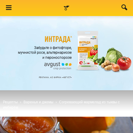
Рецепты
Варенья и джемы
Согревающий мармелад из тыквы с
имбирём