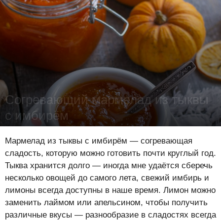
Согревающий мармелад из тыквы
с имбирём
Лена Цынкевич
-
13 февраля 2019
19435
0
2
Мармелад из тыквы с имбирём — согревающая
сладость, которую можно готовить почти круглый год.
Тыква хранится долго — иногда мне удаётся сберечь
несколько овощей до самого лета, свежий имбирь и
лимоны всегда доступны в наше время. Лимон можно
заменить лаймом или апельсином, чтобы получить
различные вкусы — разнообразие в сладостях всегда