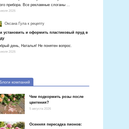
ого прибора. Все рекламные слоганы ...
 июля 2026
Оксана Гула
к рецепту
ак установить и оформить пластиковый пруд в
аду
брый день, Наталья! Не понятен вопрос.
 июля 2026
Блоги компаний
Чем подкормить розы после
цветения?
5 августа 2026
Осенняя пересадка пионов: