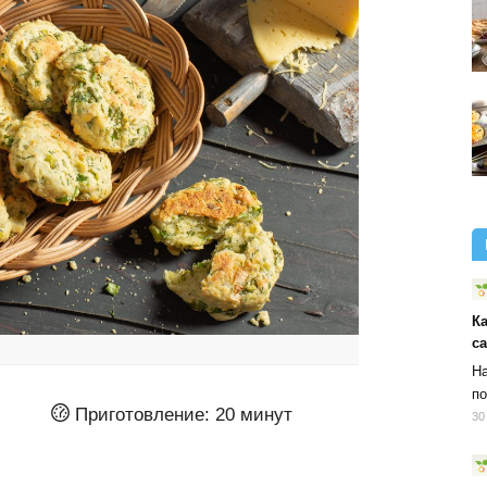
К
с
На
по
Приготовление:
20 минут
30