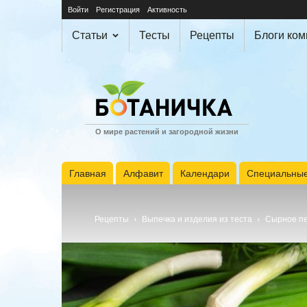
Войти
Регистрация
Активность
Статьи
Тесты
Рецепты
Блоги ко
О мире растений и загородной жизни
Главная
Алфавит
Календари
Специальные
Рецепты
Выпечка и изделия из теста
Сырное пе