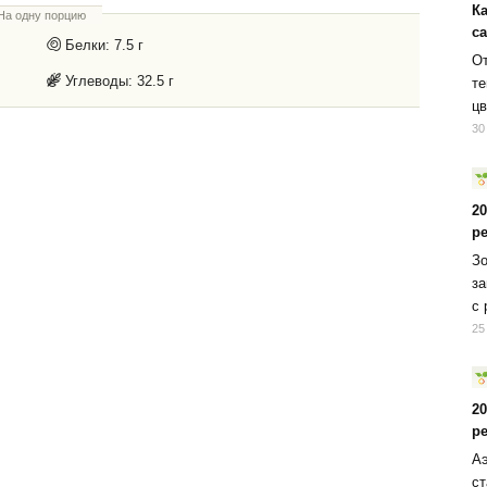
К
На одну порцию
с
Белки:
7.5 г
От
Углеводы:
32.5 г
те
цв
30
2
р
Зо
за
с 
25
2
р
Аэ
ст