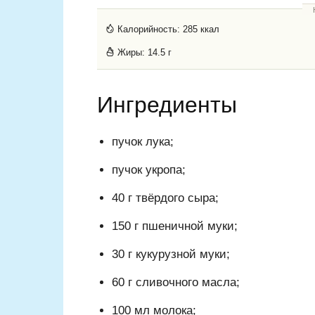
Калорийность:
285 ккал
Жиры:
14.5 г
Ингредиенты
пучок лука;
пучок укропа;
40 г твёрдого сыра;
150 г пшеничной муки;
30 г кукурузной муки;
60 г сливочного масла;
100 мл молока;