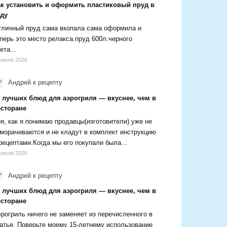
ак установить и оформить пластиковый пруд в
аду
личный пруд сама вкопала сама оформила и
перь это место релакса.пруд 600л.черного
ета...
 июля 2026
Андрей
к рецепту
0 лучших блюд для аэрогриля — вкуснее, чем в
есторане
я, как я понимаю продавцы(изготовители) уже не
морачиваются и не кладут в комплект инструкцию
рецептами.Когда мы его покупали была...
 июля 2026
Андрей
к рецепту
0 лучших блюд для аэрогриля — вкуснее, чем в
есторане
рогриль ничего не заменяет из перечисленного в
атье. Поверьте моему 15-летнему использование