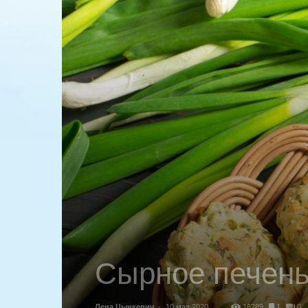
Сырное печенье
Лена Цынкевич
-
10 мая 2020
16289
1
0