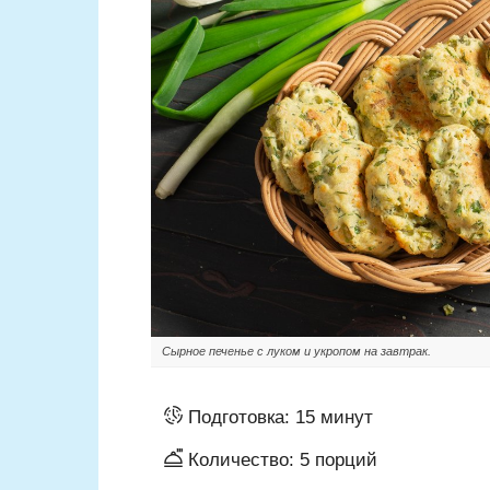
Сырное печенье с луком и укропом на завтрак.
Подготовка:
15 минут
Количество:
5
порций