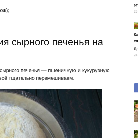
эт
ож);
25
К
ия cырного печенья на
с
До
24
 сырного печенья — пшеничную и кукурузную
 всё тщательно перемешиваем.