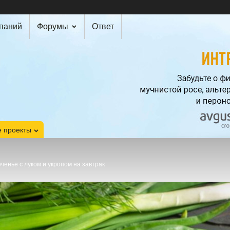
мпаний
Форумы
Ответ
 проекты
ченье с луком и укропом на завтрак