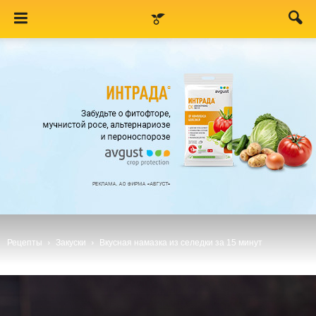
Рецепты
Закуски
Вкусная намазка из селедки за 15 минут