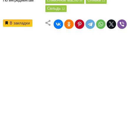
По ингредиентам
сливочное масло
Оливки
66
13
Сельдь
12
В закладки