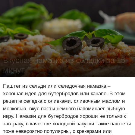
Вкусная намазка из селедки за 15
минут
Лена Цынкевич
-
5 августа 2022
17821
1
0
Паштет из сельди или селедочная намазка –
хорошая идея для бутербродов или канапе. В этом
рецепте селедка с оливками, сливочным маслом и
морковью, вкус пасты немного напоминает рыбную
икру. Намазки для бутербродов хороши не только к
завтраку, в качестве холодной закуски такие паштеты
тоже невероятно популярны, с крекерами или