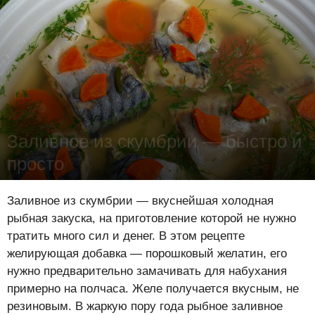
Заливное из скумбрии — быстро и
просто
Лена Цынкевич
-
20 октября 2021
21538
2
0
Заливное из скумбрии — вкуснейшая холодная
рыбная закуска, на приготовление которой не нужно
тратить много сил и денег. В этом рецепте
желирующая добавка — порошковый желатин, его
нужно предварительно замачивать для набухания
примерно на полчаса. Желе получается вкусным, не
резиновым. В жаркую пору года рыбное заливное