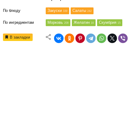
По блюду
Закуски
Салаты
339
242
По ингредиентам
Морковь
Желатин
Скумбрия
208
16
15
В закладки