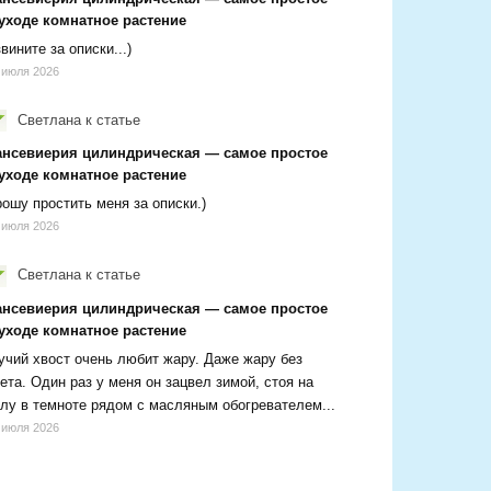
 уходе комнатное растение
вините за описки...)
 июля 2026
Светлана
к статье
ансевиерия цилиндрическая — самое простое
 уходе комнатное растение
ошу простить меня за описки.)
 июля 2026
Светлана
к статье
ансевиерия цилиндрическая — самое простое
 уходе комнатное растение
чий хвост очень любит жару. Даже жару без
ета. Один раз у меня он зацвел зимой, стоя на
лу в темноте рядом с масляным обогревателем...
 июля 2026