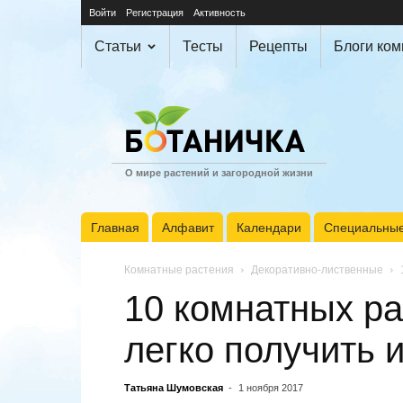
Войти
Регистрация
Активность
Статьи
Тесты
Рецепты
Блоги ко
О мире растений и загородной жизни
Главная
Алфавит
Календари
Специальные
Комнатные растения
Декоративно-лиственные
10 комнатных ра
легко получить 
Татьяна Шумовская
-
1 ноября 2017