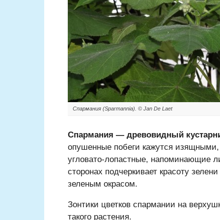
Спармания (Sparmannia). © Jan De Laet
Спармания — древовидный кустарн
опушенные побеги кажутся изящными, 
угловато-лопастные, напоминающие л
сторонах подчеркивает красоту зелен
зеленым окрасом.
Зонтики цветков спармании на верхуш
такого растения.