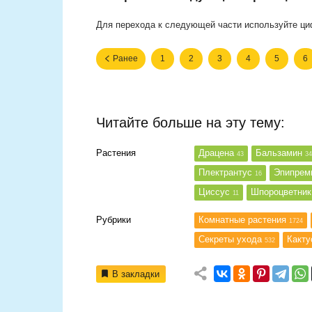
Для перехода к следующей части используйте ци
Ранее
1
2
3
4
5
6
Читайте больше на эту тему:
Растения
Драцена
Бальзамин
43
34
Плектрантус
Эпипре
16
Циссус
Шпороцветни
11
Рубрики
Комнатные растения
1724
Секреты ухода
Какту
532
В закладки