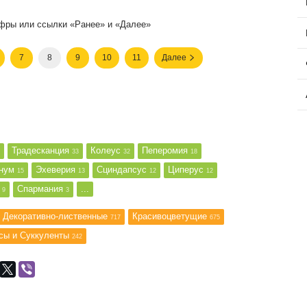
фры или ссылки «Ранее» и «Далее»
7
8
9
10
11
Далее
Традесканция
Колеус
Пеперомия
33
32
18
мнум
Эхеверия
Сциндапсус
Циперус
15
13
12
12
к
Спармания
...
9
3
Декоративно-лиственные
Красивоцветущие
717
675
сы и Суккуленты
242