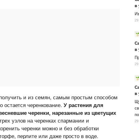
в
Из
29
С
в
Пр
29
С
в
получить и из семян, самым простым способом
Щу
о остается черенкование.
У растения для
св
есневшие черенки, нарезанные из цветущих
по
трех узлов на черенках спармании и
29
Укоренить черенки можно и без обработки
 торфе, перлите или даже просто в воде.