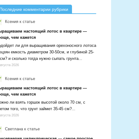
Последние комментарии рубрики
Ксения
к статье
ыращиваем настоящий лотос в квартире —
роще, чем кажется
дойдет ли для выращивания орехоносного лотоса
цзян емкость диаметром 30-50см, и глубиной 25-
см? и сколько тогда нужно сыпать грунта...
августа 2026
Ксения
к статье
ыращиваем настоящий лотос в квартире —
роще, чем кажется
жно ли взять горшок высотой около 70 см, с
етом того, что грунт займет 35-45 см?...
августа 2026
Светлана
к статье
ансевиерия цилиндрическая — самое простое