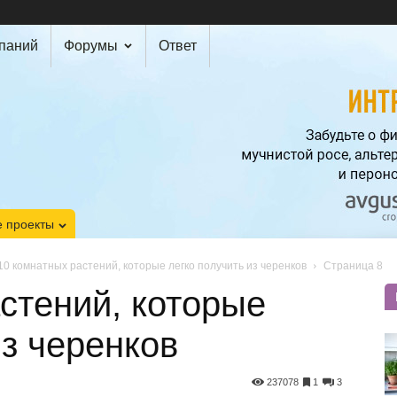
мпаний
Форумы
Ответ
 проекты
10 комнатных растений, которые легко получить из черенков
Страница 8
стений, которые
из черенков
237078
1
3