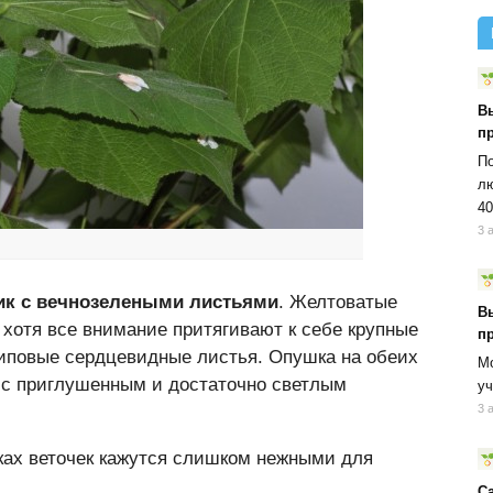
В
п
По
лю
40
3 
ик с вечнозелеными листьями
. Желтоватые
В
хотя все внимание притягивают к себе крупные
п
иповые сердцевидные листья. Опушка на обеих
Мо
и с приглушенным и достаточно светлым
уч
3 
ках веточек кажутся слишком нежными для
С