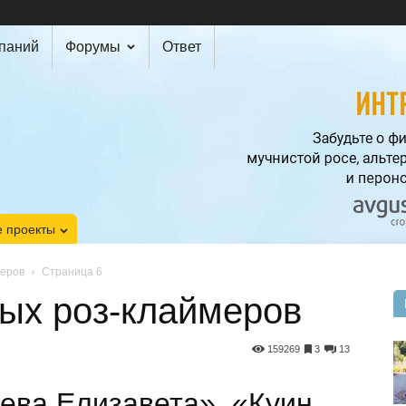
мпаний
Форумы
Ответ
 проекты
меров
Страница 6
ных роз-клаймеров
159269
3
13
лева Елизавета», «Куин