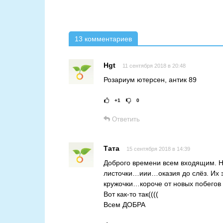
13 комментариев
Hgt
11 сентября 2018 в 20:48
Розариум ютерсен, антик 89
+1
0
Рейтинг статьи:
Ответить
Тата
15 сентября 2018 в 14:39
Доброго времени всем входящим. Н
листочки…иии…оказия до слёз. Их 
кружочки…короче от новых побегов 
Вот как-то так((((
Всем ДОБРА