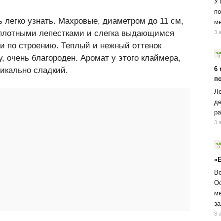
У 
по
 легко узнать. Махровые, диаметром до 11 см,
ме
с плотными лепестками и слегка выдающимся
3 
и по строению. Теплый и нежный оттенок
, очень благороден. Аромат у этого клаймера,
6
никально сладкий.
п
Ло
де
ра
3 
«
Вс
Ос
ме
за
3 