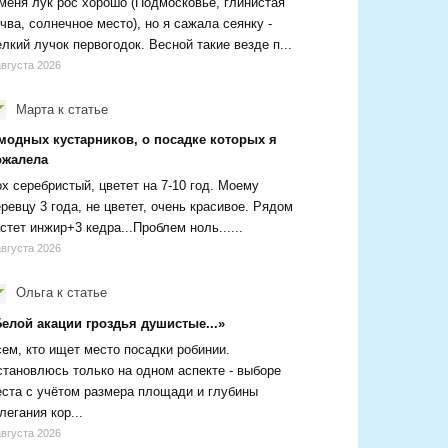
меня лук рос хорошо (Подмосковье, глинистая
чва, солнечное место), но я сажала сеянку -
лкий лучок первогодок. Весной такие везде п...
августа 2026
Марта
к статье
 модных кустарников, о посадке которых я
ожалела
х серебристый, цветет на 7-10 год. Моему
ревцу 3 года, не цветет, очень красивое. Рядом
стет инжир+3 кедра...Проблем ноль......
августа 2026
Ольга
к статье
Белой акации гроздья душистые...»
ем, кто ищет место посадки робинии.
тановлюсь только на одном аспекте - выборе
ста с учётом размера площади и глубины
легания кор...
августа 2026