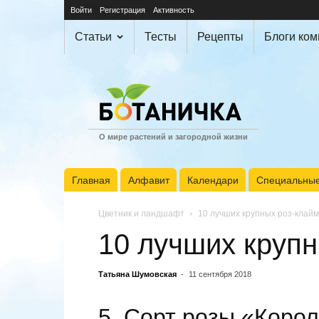
Войти
Регистрация
Активность
Статьи
Тесты
Рецепты
Блоги ко
О мире растений и загородной жизни
Главная
Алфавит
Календари
Специальные
Цветник и ландшафт
10 лучших крупных роз-клай
10 лучших круп
Татьяна Шумовская
-
11 сентября 2018
5. Сорт розы «Коро