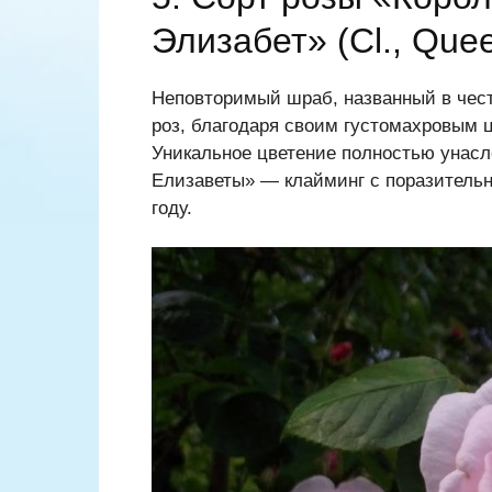
Элизабет» (Cl., Quee
Неповторимый шраб, названный в чест
роз, благодаря своим густомахровым ц
Уникальное цветение полностью унасл
Елизаветы» — клайминг с поразительн
году.