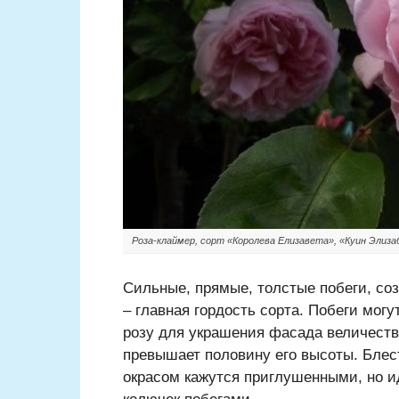
Роза-клаймер, сорт «Королева Елизавета», «Куин Элизабе
Сильные, прямые, толстые побеги, с
– главная гордость сорта. Побеги могу
розу для украшения фасада величеств
превышает половину его высоты. Блес
окрасом кажутся приглушенными, но 