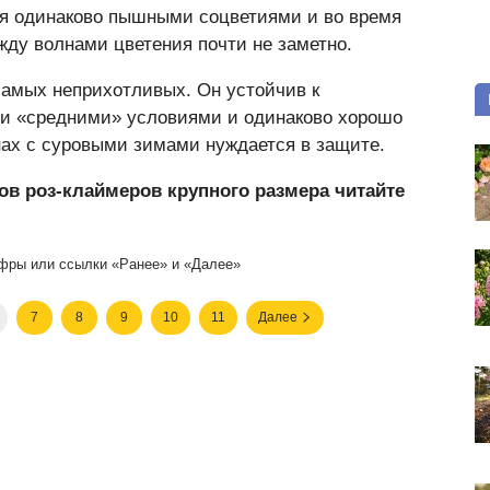
ая одинаково пышными соцветиями и во время
жду волнами цветения почти не заметно.
самых неприхотливых. Он устойчив к
и «средними» условиями и одинаково хорошо
ионах с суровыми зимами нуждается в защите.
ов роз-клаймеров крупного размера читайте
фры или ссылки «Ранее» и «Далее»
7
8
9
10
11
Далее