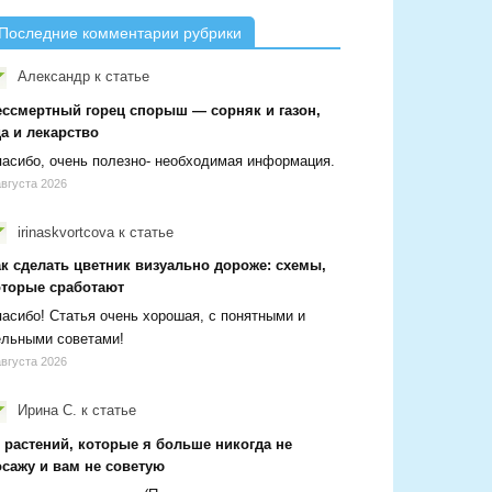
Последние комментарии рубрики
Александр
к статье
ессмертный горец спорыш — сорняк и газон,
а и лекарство
асибо, очень полезно- необходимая информация.
августа 2026
irinaskvortcova
к статье
ак сделать цветник визуально дороже: схемы,
оторые сработают
асибо! Статья очень хорошая, с понятными и
ельными советами!
августа 2026
Ирина С.
к статье
 растений, которые я больше никогда не
осажу и вам не советую