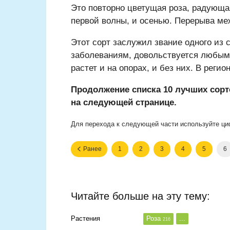
Это повторно цветущая роза, радующ
первой волны, и осенью. Перерыва ме
Этот сорт заслужил звание одного из 
заболеваниям, довольствуется любым
растет и на опорах, и без них. В рег
Продолжение списка 10 лучших сорт
на следующей странице.
Для перехода к следующей части используйте ци
Ранее
1
2
3
4
5
6
Читайте больше на эту тему:
Растения
Роза
...
216