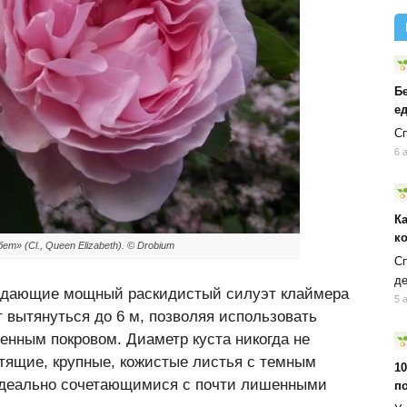
Б
ед
Сп
6 
К
к
т» (Cl., Queen Elizabeth). © Drobium
Сп
д
оздающие мощный раскидистый силуэт клаймера
5 
т вытянуться до 6 м, позволяя использовать
енным покровом. Диаметр куста никогда не
тящие, крупные, кожистые листья с темным
10
идеально сочетающимися с почти лишенными
п