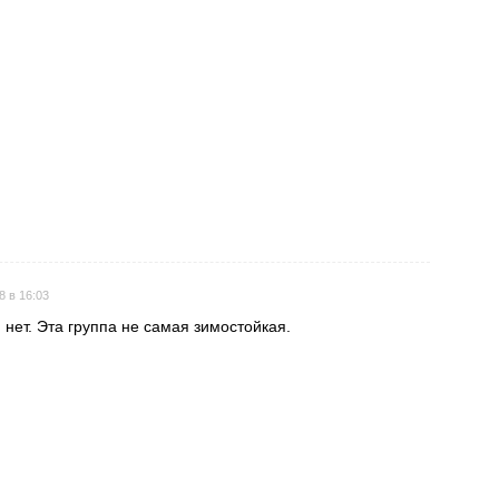
Поставить оценку
Поставить оценку
8 в 16:03
нет. Эта группа не самая зимостойкая.
Поставить оценку