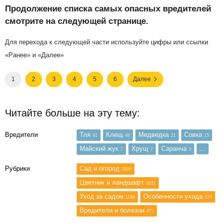
Продолжение списка самых опасных вредителей
смотрите на следующей странице.
Для перехода к следующей части используйте цифры или ссылки
«Ранее» и «Далее»
1
2
3
4
5
6
Далее
Читайте больше на эту тему:
Вредители
Тля
Клещ
Медведка
Совка
91
49
21
15
Майский жук
Хрущ
Саранча
...
7
7
3
Рубрики
Сад и огород
3506
Цветник и ландшафт
2631
Уход за садом
Особенности ухода
1169
725
Вредители и болезни
477