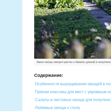
Какие овощи смогут расти и давать урожай в полутени
Содержание:
Особенности выращивания овощей в по
Пряная классика для мест с укромным 
Салаты и листовые овощи для полутени
Любимые овощи к столу