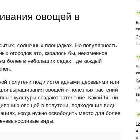
ивания овощей в
Б
ед
Сп
6 
рытых, солнечных площадках. Но популярность
ых огородов это, казалось бы, неизменное
ем более в небольших садах, где каждый
Ч
енен.
х
Ка
нной полутени под листопадными деревьями или
зр
 для выращивания овощей и полезных растений
вы
крупные культуры создают затенение. Какой бы ни
5 
щиванию овощей в полутени, подходящие виды
уациях, когда нужно освободить место для более
теневыносливые виды.
1
и
А 