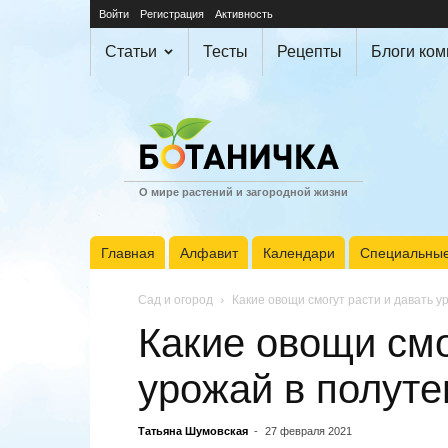
Войти
Регистрация
Активность
Статьи
Тесты
Рецепты
Блоги ко
О мире растений и загородной жизни
Главная
Алфавит
Календари
Специальные
Сад и огород
Какие овощи смогут расти и давать у
Какие овощи смо
урожай в полуте
Татьяна Шумовская
-
27 февраля 2021