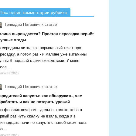
Последние комментарии рубрики
Геннадий Петрович
к статье
алина вырождается? Простая пересадка вернёт
рупные ягоды
 середины читал как нормальный текст про
ресадку, а потом раз - и малине уже витамины
уппы В подавай с аминокислотами. У меня
сле...
августа 2026
Геннадий Петрович
к статье
вредителей капусты: как обнаружить, чем
работать и как не потерять урожай
о фонарик вечером - дельно, только жена в
рвый раз чуть скалку не взяла, когда я в
иннадцать ночи по капусте с налобником полз.
в...
августа 2026