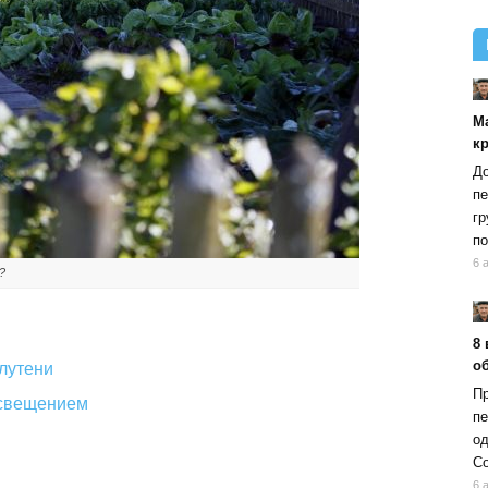
М
к
До
пе
гр
по
6 
?
8 
об
лутени
Пр
освещением
пе
од
Со
6 