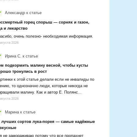
Александр
к статье
ессмертный горец спорыш — сорняк и газон,
а и лекарство
асибо, очень полезно- необходимая информация.
августа 2026
Ирина С.
к статье
ем подкормить малину весной, чтобы кусты
орошо тронулись в рост
ртинки к этой статье делали если не инвалиды по
ению, то однозначно люди, которые никогда не
ращивали малину. Как и автор Е. Полянс...
августа 2026
Марина
к статье
2 лучших сортов лука-порея — самые надёжные
 вкусные
я не замораживаю потому что все пропахнет