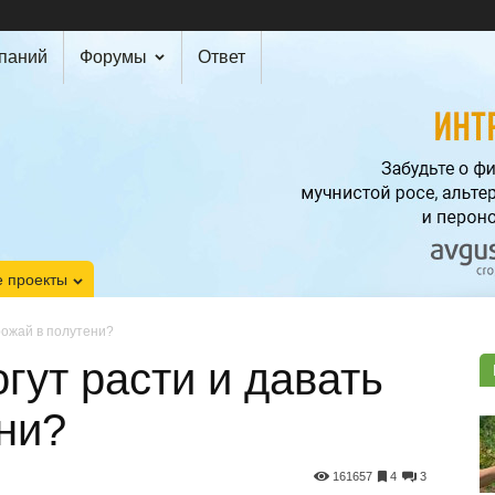
мпаний
Форумы
Ответ
 проекты
рожай в полутени?
гут расти и давать
ни?
161657
4
3