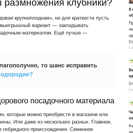
ы размножения клубники?
8 
об
овая крупноплодная», но для краткости пусть
Пр
и выигрышный вариант — закладывать
пе
осадочным материалом. Ещё лучше —
од
Со
6 
благополучно, то шанс исправить
Б
лодородие?
ед
Сп
6 
дорового посадочного материала
Ч
н, которые можно приобрести в магазине или
х
чины. Или даже из нескольких разных. Главное,
Ка
е гибридного происхождения. Семенное
зр