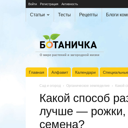
Войти
Регистрация
Активность
Статьи
Тесты
Рецепты
Блоги ко
О мире растений и загородной жизни
Главная
Алфавит
Календари
Специальные
Сад и огород
Органическое земледелие
Какой с
Какой способ р
лучше — рожки,
семена?