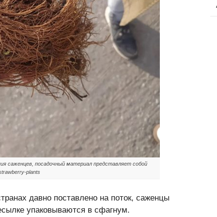
ния саженцев, посадочный материал представляет собой
rawberry-plants
транах давно поставлено на поток, саженцы
ресылке упаковываются в сфагнум.