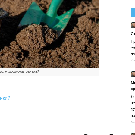
7
Пр
ср
по
7 
го, микроклоны, семена?
М
к
До
ники?
пе
гр
по
6 