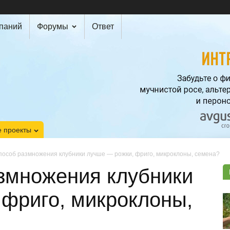
мпаний
Форумы
Ответ
 проекты
пособ размножения клубники лучше — рожки, фриго, микроклоны, семена?
азмножения клубники
 фриго, микроклоны,