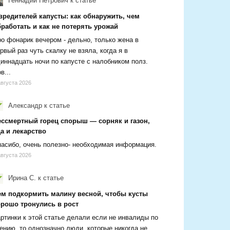
Геннадий Петрович
к статье
вредителей капусты: как обнаружить, чем
работать и как не потерять урожай
о фонарик вечером - дельно, только жена в
рвый раз чуть скалку не взяла, когда я в
иннадцать ночи по капусте с налобником полз.
в...
августа 2026
Александр
к статье
ессмертный горец спорыш — сорняк и газон,
а и лекарство
асибо, очень полезно- необходимая информация.
августа 2026
Ирина С.
к статье
ем подкормить малину весной, чтобы кусты
орошо тронулись в рост
ртинки к этой статье делали если не инвалиды по
ению, то однозначно люди, которые никогда не