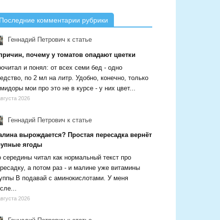
Последние комментарии рубрики
Геннадий Петрович
к статье
 причин, почему у томатов опадают цветки
очитал и понял: от всех семи бед - одно
едство, по 2 мл на литр. Удобно, конечно, только
мидоры мои про это не в курсе - у них цвет...
августа 2026
Геннадий Петрович
к статье
алина вырождается? Простая пересадка вернёт
рупные ягоды
 середины читал как нормальный текст про
ресадку, а потом раз - и малине уже витамины
уппы В подавай с аминокислотами. У меня
сле...
августа 2026