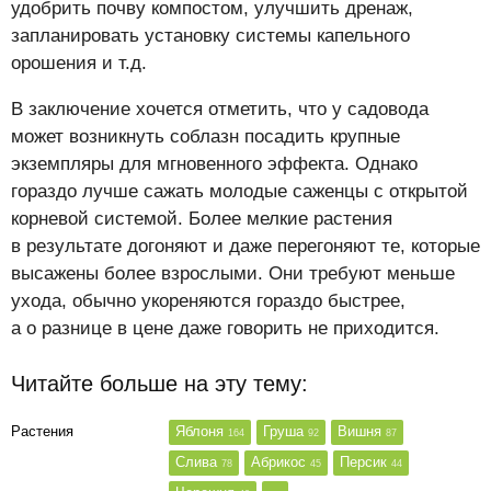
удобрить почву компостом, улучшить дренаж,
запланировать установку системы капельного
орошения и т.д.
В заключение хочется отметить, что у садовода
может возникнуть соблазн посадить крупные
экземпляры для мгновенного эффекта. Однако
гораздо лучше сажать молодые саженцы с открытой
корневой системой. Более мелкие растения
в результате догоняют и даже перегоняют те, которые
высажены более взрослыми. Они требуют меньше
ухода, обычно укореняются гораздо быстрее,
а о разнице в цене даже говорить не приходится.
Читайте больше на эту тему:
Растения
Яблоня
Груша
Вишня
164
92
87
Слива
Абрикос
Персик
78
45
44