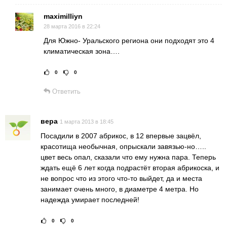
maximilliyn
28 марта 2016 в 22:24
Для Южно- Уральского региона они подходят это 4
климатическая зона….
0
0
Рейтинг статьи:
Поставить оц
Ответить
вера
1 марта 2013 в 18:45
Посадили в 2007 абрикос, в 12 впервые зацвёл,
красотища необычная, опрыскали завязью-но…..
цвет весь опал, сказали что ему нужна пара. Теперь
ждать ещё 6 лет когда подрастёт вторая абрикоска, и
не вопрос что из этого что-то выйдет, да и места
занимает очень много, в диаметре 4 метра. Но
надежда умирает последней!
0
0
Рейтинг статьи:
Поставить оце