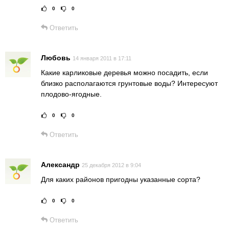
0
0
Рейтинг статьи:
Поставить оце
Ответить
Любовь
14 января 2011 в 17:11
Какие карликовые деревья можно посадить, если
близко располагаются грунтовые воды? Интересуют
плодово-ягодные.
0
0
Рейтинг статьи:
Поставить оце
Ответить
Александр
25 декабря 2012 в 9:04
Для каких районов пригодны указанные сорта?
0
0
Рейтинг статьи:
Поставить оце
Ответить