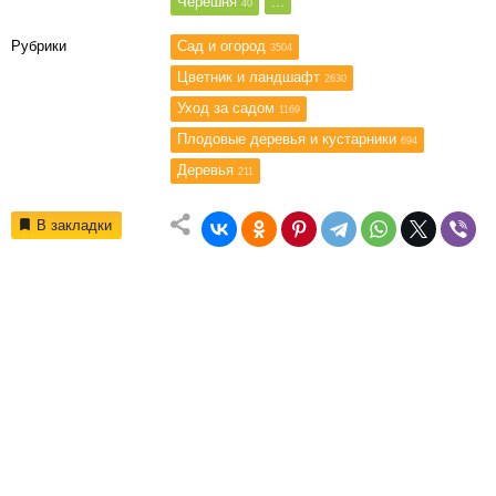
Черешня
...
40
Рубрики
Сад и огород
3504
Цветник и ландшафт
2630
Уход за садом
1169
Плодовые деревья и кустарники
694
Деревья
211
В закладки