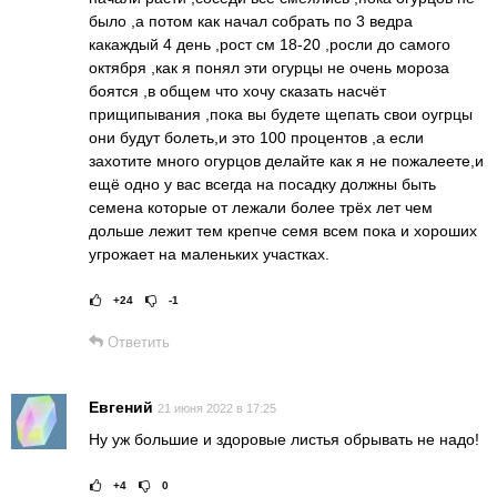
было ,а потом как начал собрать по 3 ведра
какаждый 4 день ,рост см 18-20 ,росли до самого
октября ,как я понял эти огурцы не очень мороза
боятся ,в общем что хочу сказать насчёт
прищипывания ,пока вы будете щепать свои оугрцы
они будут болеть,и это 100 процентов ,а если
захотите много огурцов делайте как я не пожалеете,и
ещё одно у вас всегда на посадку должны быть
семена которые от лежали более трёх лет чем
дольше лежит тем крепче семя всем пока и хороших
угрожает на маленьких участках.
+24
-1
Рейтинг статьи:
Поставить оце
Ответить
Евгений
21 июня 2022 в 17:25
Ну уж большие и здоровые листья обрывать не надо!
+4
0
Рейтинг статьи:
Поставить оце