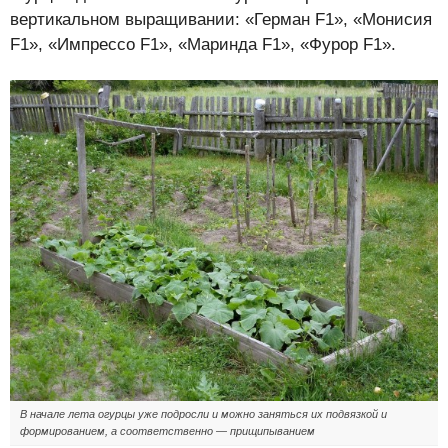
вертикальном выращивании: «Герман F1», «Монисия
F1», «Импрессо F1», «Маринда F1», «Фурор F1».
В начале лета огурцы уже подросли и можно заняться их подвязкой и
формированием, а соответственно — прищипыванием