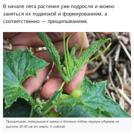
В начале лета растения уже подросли и можно
заняться их подвязкой и формированием, а
соответственно — прищипыванием.
Прищипывая, появившиеся завязи и боковые побеги огурцов убираем на
высоте 30-40 см от земли. © cellcode