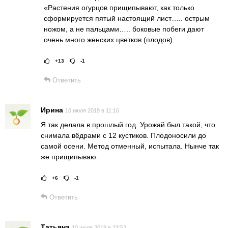
«Растения огурцов прищипывают, как только
сформируется пятый настоящий лист….. острым
ножом, а не пальцами….. боковые побеги дают
очень много женских цветков (плодов).
+13
-1
Рейтинг статьи:
Поставить оц
Ответить
Ирина
10 июля 2019 в 11:16
Я так делала в прошлый год. Урожай был такой, что
снимала вёдрами с 12 кустиков. Плодоносили до
самой осени. Метод отменный, испытала. Нынче так
же прищипываю.
+6
-1
Рейтинг статьи:
Поставить оце
Ответить
Татьяна
10 июля 2019 в 23:52