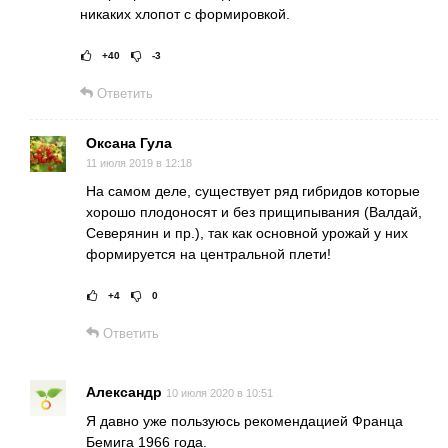
никаких хлопот с формировкой.
+40
-3
Рейтинг статьи:
Поставить оце
Ответить
Оксана Гула
11 июля 2019 в 12:18
На самом деле, существует ряд гибридов которые
хорошо плодоносят и без прищипывания (Валдай,
Северянин и пр.), так как основной урожай у них
формируется на центральной плети!
+4
0
Рейтинг статьи:
Поставить оц
Ответить
Александр
10 июля 2020 в 10:51
Я давно уже пользуюсь рекомендацией Франца
Бемига 1966 года.