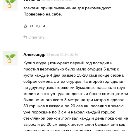
все-таки прищипывание-не зря рекомендуют.
Проверено на себе.
+2
-1
Рейтинг статьи:
Поставить оце
Ответить
Александр
13 июля 2019 в 22:30
Купил огурец конкурент первый год посадил и
простил вертикально было мало огурцов 5 штук с
куста каждые 4 дня размер 15-20 см,в конце сезона
собрал семена с этих огурцов.На второй год сделал
по другому ,взял горшочки бумажные насыпали грунт
молил и воткнул туда по десять и более семян ,земли
было не много всего 3 метра на три метра я сделал
30 горшков в каждом по 20 семян ,посадил в землю
уже поросшие по 3 см и накрал каждый горшок
стеклянной банкой ,поливал каждый день пока они не
выросли до 20 см вверх ,потом снял банки,и они как
начали расти ,соседи все смеялись ,пока огурцов не