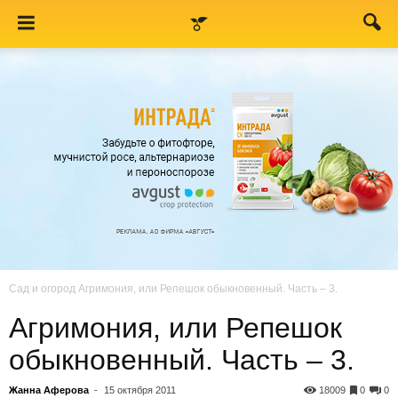
Сад и огород
Агримония, или Репешок обыкновенный. Часть – 3.
Агримония, или Репешок
обыкновенный. Часть – 3.
Жанна Аферова
-
15 октября 2011
18009
0
0