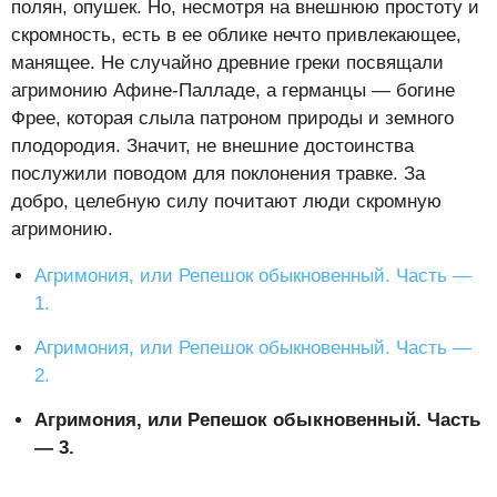
полян, опушек. Но, несмотря на внешнюю простоту и
скромность, есть в ее облике нечто привлекающее,
манящее. Не случайно древние греки посвящали
агримонию Афине-Палладе, а германцы — богине
Фрее, которая слыла патроном природы и земного
плодородия. Значит, не внешние достоинства
послужили поводом для поклонения травке. За
добро, целебную силу почитают люди скромную
агримонию.
Агримония, или Репешок обыкновенный. Часть —
1.
Агримония, или Репешок обыкновенный. Часть —
2.
Агримония, или Репешок обыкновенный. Часть
— 3.