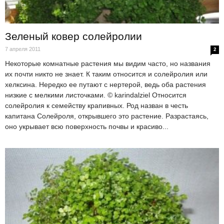
Зеленый ковер солейролии
7 апреля 2011
2
Некоторые комнатные растения мы видим часто, но названия
их почти никто не знает. К таким относится и солейролия или
хелксина. Нередко ее путают с нертерой, ведь оба растения
низкие с мелкими листочками. © karindalziel Относится
солейролия к семейству крапивных. Род назван в честь
капитана Солейроля, открывшего это растение. Разрастаясь,
оно укрывает всю поверхность почвы и красиво...