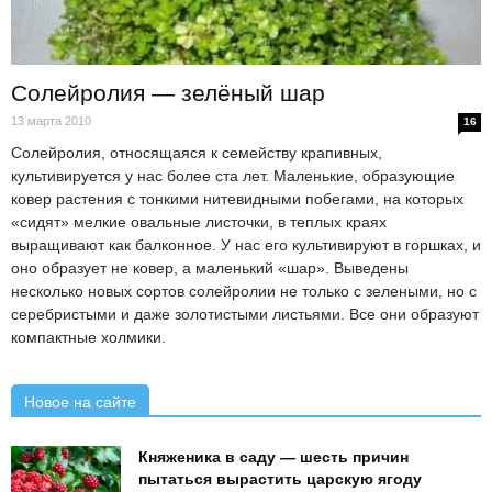
Солейролия — зелёный шар
13 марта 2010
16
Солейролия, относящаяся к семейству крапивных,
культивируется у нас более ста лет. Маленькие, образующие
ковер растения с тонкими нитевидными побегами, на которых
«сидят» мелкие овальные листочки, в теплых краях
выращивают как балконное. У нас его культивируют в горшках, и
оно образует не ковер, а маленький «шар». Выведены
несколько новых сортов солейролии не только с зелеными, но с
серебристыми и даже золотистыми листьями. Все они образуют
компактные холмики.
Новое на сайте
Княженика в саду — шесть причин
пытаться вырастить царскую ягоду