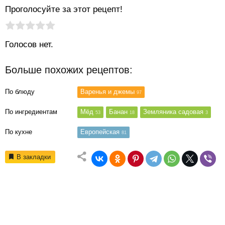
Проголосуйте за этот рецепт!
Рейтинг статьи:
Поставить оценку
Голосов нет.
Больше похожих рецептов:
По блюду
Варенья и джемы
97
По ингредиентам
Мёд
Банан
Земляника садовая
53
18
3
По кухне
Европейская
81
В закладки