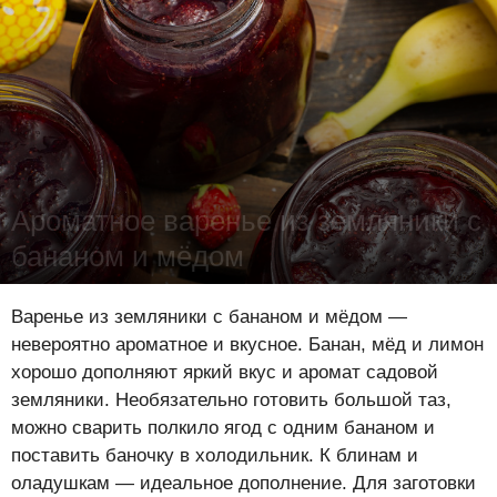
Ароматное варенье из земляники с
бананом и мёдом
Лена Цынкевич
-
4 августа 2021
15661
1
0
Варенье из земляники с бананом и мёдом —
невероятно ароматное и вкусное. Банан, мёд и лимон
хорошо дополняют яркий вкус и аромат садовой
земляники. Необязательно готовить большой таз,
можно сварить полкило ягод с одним бананом и
поставить баночку в холодильник. К блинам и
оладушкам — идеальное дополнение. Для заготовки