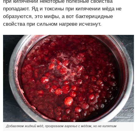
при кипячении некоторые полезные свойства
пропадают. Яд и токсины при кипячении мёда не
образуются, это мифы, а вот бактерицидные
свойства при сильном нагреве исчезнут.
Добавляем жидкий мёд, прогреваем варенье с мёдом, но не кипятим