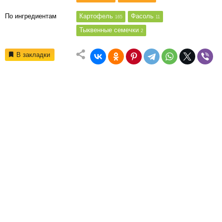
По ингредиентам
Картофель
Фасоль
165
11
Тыквенные семечки
2
В закладки