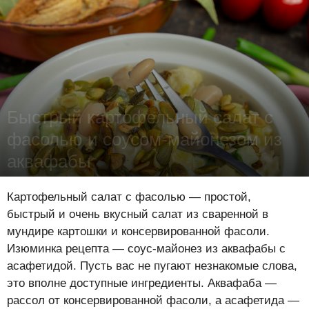
Быстрый картофельный салат с
фасолью и соусом-майонезом из
аквафабы
Лена Цынкевич
-
23 июня 2021
15661
0
0
Картофельный салат с фасолью — простой,
быстрый и очень вкусный салат из сваренной в
мундире картошки и консервированной фасоли.
Изюминка рецепта — соус-майонез из аквафабы с
асафетидой. Пусть вас не пугают незнакомые слова,
это вполне доступные ингредиенты. Аквафаба —
рассол от консервированной фасоли, а асафетида —