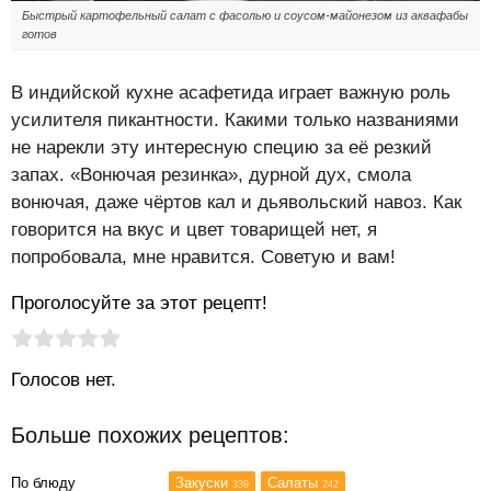
Быстрый картофельный салат с фасолью и соусом-майонезом из аквафабы
готов
В индийской кухне асафетида играет важную роль
усилителя пикантности. Какими только названиями
не нарекли эту интересную специю за её резкий
запах. «Вонючая резинка», дурной дух, смола
вонючая, даже чёртов кал и дьявольский навоз. Как
говорится на вкус и цвет товарищей нет, я
попробовала, мне нравится. Советую и вам!
Проголосуйте за этот рецепт!
Рейтинг статьи:
Поставить оценку
Голосов нет.
Больше похожих рецептов:
По блюду
Закуски
Салаты
339
242