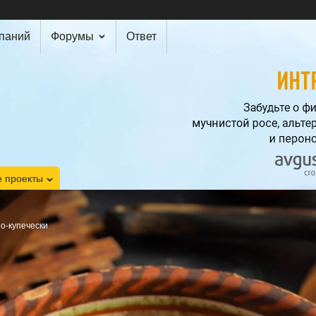
мпаний
Форумы
Ответ
 проекты
о-купечески