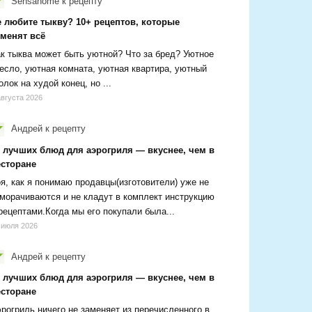
Sensanome
к рецепту
е любите тыкву? 10+ рецептов, которые
зменят всё
к тыква может быть уютной? Что за бред? Уютное
есло, уютная комната, уютная квартира, уютный
олок на худой конец, но ...
августа 2026
Андрей
к рецепту
0 лучших блюд для аэрогриля — вкуснее, чем в
есторане
я, как я понимаю продавцы(изготовители) уже не
морачиваются и не кладут в комплект инструкцию
рецептами.Когда мы его покупали была...
 июля 2026
Андрей
к рецепту
0 лучших блюд для аэрогриля — вкуснее, чем в
есторане
рогриль ничего не заменяет из перечисленного в