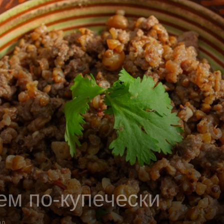
ем по-купечески
0