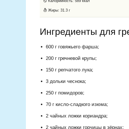
Калорийность:
589 ккал
Жиры:
31.3 г
Ингредиенты для гр
600 г говяжьего фарша;
200 г гречневой крупы;
150 г репчатого лука;
3 дольки чеснока;
250 г помидоров;
70 г кисло-сладкого изюма;
2 чайных ложки кориандра;
2 чайных ложки горчицы в зёрнах;