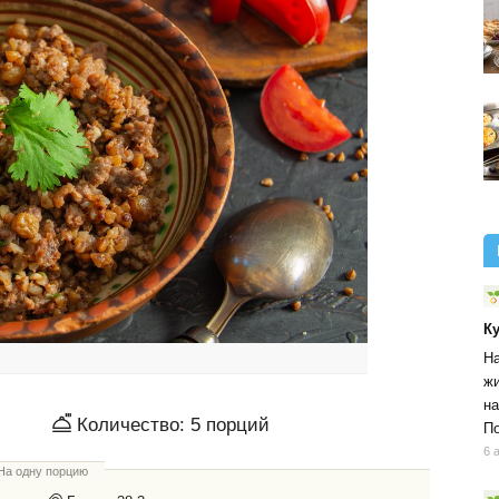
К
На
жи
на
Количество:
5
порций
По
6 
На одну порцию