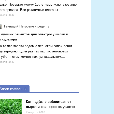
атье. Поверьте моему 15-летнему использование
ого прибора. Все рекламные слоганы ...
 июля 2026
Геннадий Петрович
к рецепту
5 лучших рецептов для электросушилки и
егидратора
о то что яблоки рядом с чесноком запах ловят -
дтверждаю, один раз так партию антоновки
губил, потом компот пахнул шашлыком....
 июля 2026
Блоги компаний
Как надёжно избавиться от
пырея и свинороя на участке
7 августа 2026