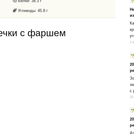
Белки:
38.3 г
Н
Углеводы:
45.8 г
и
Ка
кр
ечки с фаршем
уг
1 
2
р
Зо
за
с 
25
2
р
Аэ