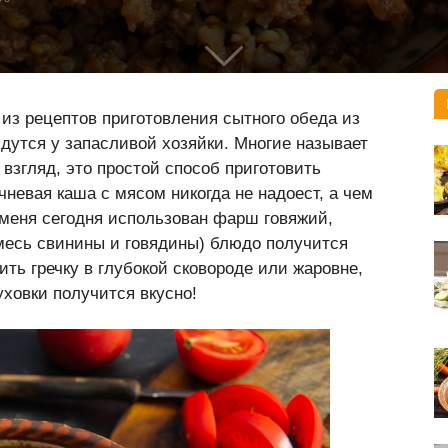
из рецептов приготовления сытного обеда из
йдутся у запасливой хозяйки. Многие называет
 взгляд, это простой способ приготовить
чневая каша с мясом никогда не надоест, а чем
 меня сегодня использован фарш говяжий,
месь свинины и говядины) блюдо получится
ть гречку в глубокой сковороде или жаровне,
уховки получится вкусно!