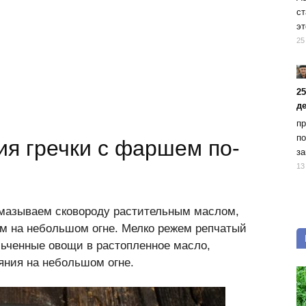
ст
эт
25
2
д
пр
по
ия гречки с фаршем по-
за
13
смазываем сковороду растительным маслом,
м на небольшом огне. Мелко режем репчатый
льченные овощи в растопленное масло,
яния на небольшом огне.