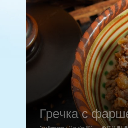
Гречка с фарш
Лена Цынкевич
-
23 октября 2020
17123
2