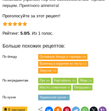
перцем. Приятного аппетита!
Проголосуйте за этот рецепт!
Рейтинг статьи:
Поставить оценку
Рейтинг:
5.0/5
. Из 1 голос.
Больше похожих рецептов:
По блюду
Основные блюда и гарниры
588
Выпечка и изделия из теста
512
Закуски
339
По ингредиентам
Лук
Картофель
Яйца
366
165
134
Масло сливочное
Петрушка
58
9
По кухне
Украинская кухня
3
В закладки