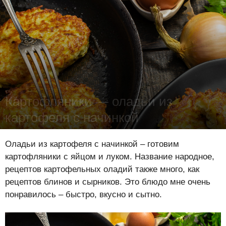
Картофляники — оладьи из
картофеля с начинкой
Лена Цынкевич
-
18 января 2023
16233
1
0
Оладьи из картофеля с начинкой – готовим
картофляники с яйцом и луком. Название народное,
рецептов картофельных оладий также много, как
рецептов блинов и сырников. Это блюдо мне очень
понравилось – быстро, вкусно и сытно.