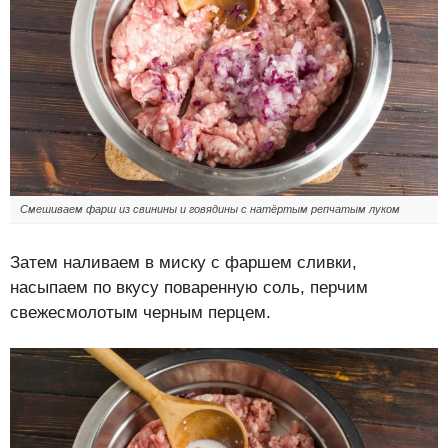
Смешиваем фарш из свинины и говядины с натёртым репчатым луком
Затем наливаем в миску с фаршем сливки,
насыпаем по вкусу поваренную соль, перчим
свежесмолотым черным перцем.