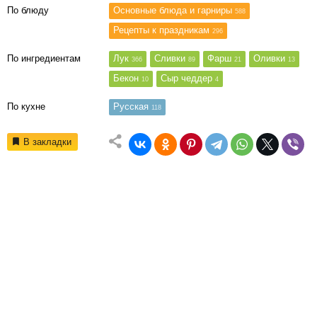
По блюду
Основные блюда и гарниры
588
Рецепты к праздникам
296
По ингредиентам
Лук
Сливки
Фарш
Оливки
366
89
21
13
Бекон
Сыр чеддер
10
4
По кухне
Русская
118
В закладки