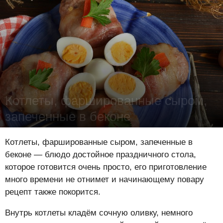
Котлеты, фаршированные сыром,
запеченные в беконе
Лена Цынкевич
-
3 января 2018
21960
1
0
Котлеты, фаршированные сыром, запеченные в
беконе — блюдо достойное праздничного стола,
которое готовится очень просто, его приготовление
много времени не отнимет и начинающему повару
рецепт также покорится.
Внутрь котлеты кладём сочную оливку, немного