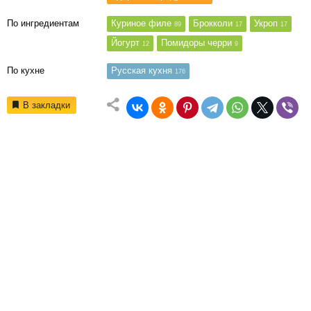
По ингредиентам
Куриное филе
Брокколи
Укроп
89
17
17
Йогурт
Помидоры черри
12
9
По кухне
Русская кухня
176
В закладки