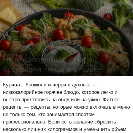
Низкокалорийная курица с
брокколи и черри в духовке
Лена Цынкевич
-
8 января 2021
16421
2
0
Курица с брокколи и черри в духовке —
низкокалорийное горячее блюдо, которое легко и
быстро приготовить на обед или на ужин. Фитнес-
рецепты — рецепты, которые можно включать в меню
не только тем, кто занимается спортом
профессионально. Если есть желание сбросить
несколько лишних килограммов и уменьшить объём