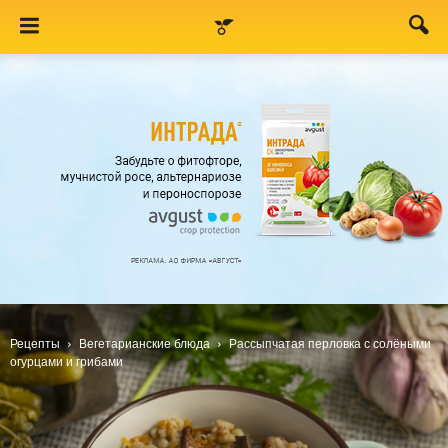
Рецепты
Вегетарианские блюда
Рассыпчатая перловка с солёными
огурцами и грибами