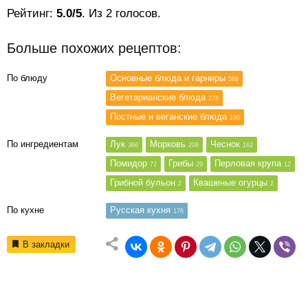
Рейтинг:
5.0/5
. Из 2 голосов.
Больше похожих рецептов:
По блюду
Основные блюда и гарниры
588
Вегетарианские блюда
278
Постные и веганские блюда
190
По ингредиентам
Лук
Морковь
Чеснок
366
208
162
Помидор
Грибы
Перловая крупа
72
29
12
Грибной бульон
Квашеные огурцы
2
2
По кухне
Русская кухня
176
В закладки