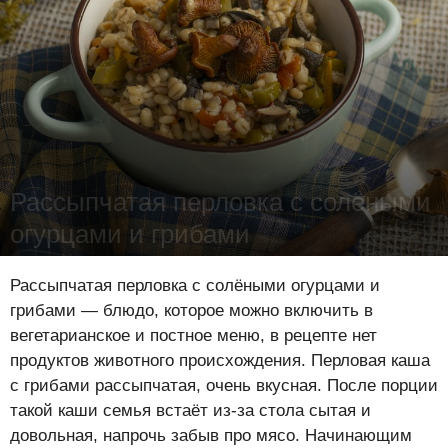
Рассыпчатая перловка с солёными
огурцами и грибами
Лена Цынкевич
-
14 октября 2019
20503
1
0
Рассыпчатая перловка с солёными огурцами и
грибами — блюдо, которое можно включить в
вегетарианское и постное меню, в рецепте нет
продуктов животного происхождения. Перловая каша
с грибами рассыпчатая, очень вкусная. После порции
такой каши семья встаёт из-за стола сытая и
довольная, напрочь забыв про мясо. Начинающим