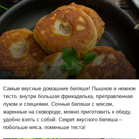
Сочные беляши с мясом на
сковороде
Лена Цынкевич
-
25 ноября 2022
16318
1
0
Самые вкусные домашние беляши! Пышное и нежное
тесто, внутри большая фрикаделька, приправленная
луком и специями. Сочные беляши с мясом,
жаренные на сковороде, можно приготовить к обеду,
удобно взять с собой. Секрет вкусного беляша –
побольше мяса, поменьше теста!