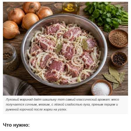
Луковый маринад даёт шашлыку тот самый классический аромат: мясо
получается сочным, мягким, с лёгкой сладостью лука, пряным перцем и
румяной корочкой после жарки на углях.
Что нужно: