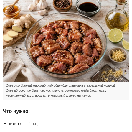
Соево-имбирный маринад подходит для шашлыка с азиатской ноткой.
Соевый соус, имбирь, чеснок, цитрус и немного мёда дают мясу
насыщенный вкус, аромат и красивый глянец на углях.
Что нужно:
мясо — 1 кг;