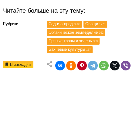
Читайте больше на эту тему:
Рубрики
Сад и огород
Овощи
3503
1275
Органическое земледелие
362
Пряные травы и зелень
339
Бахчевые культуры
137
В закладки