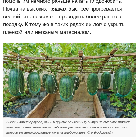
помочь им немного раньше начать плодоносить.
Почва на высоких грядках быстрее прогревается
весной, что позволяет проводить более раннюю
посадку. К тому же в таких рядах их легче укрыть
пленкой или нетканым материалом.
Выращивание арбузов, дынь и других бахчевых культур на высоких грядках
помогает дать этим теплолюбивым растениям толчок в период роста и
помочь им немного раньше начать плодоносить. © orthodoxreality